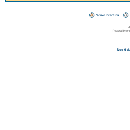
Nieuwe berichten
d
Powered by
ph
Nog 6 da