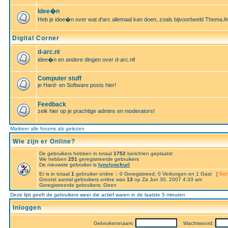
Idee�n
Heb je idee�n over wat d'arc allemaal kan doen, zoals bijvoorbeeld Thema A
Digital Corner
d-arc.nl
idee�n en andere dingen over d-arc.nl!
Computer stuff
je Hard- en Software posts hier!
Feedback
zeik hier op je prachtige admins en moderators!
Markeer alle forums als gelezen
Wie zijn er Online?
De gebruikers hebben in totaal
1752
berichten geplaatst
We hebben
251
geregistreerde gebruikers
De nieuwste gebruiker is
lynclyncfrurl
Er is in totaal
1
gebruiker online :: 0 Geregistreed, 0 Verborgen en 1 Gast [
Beh
Grootst aantal gebruikers online was
13
op Za Jun 30, 2007 4:33 am
Geregistreerde gebruikers: Geen
Deze lijst geeft de gebruikers weer die actief waren in de laatste 5 minuten
Inloggen
Gebruikersnaam:
Wachtwoord: