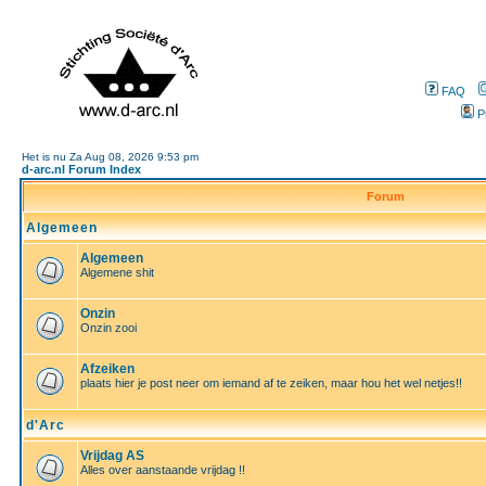
FAQ
P
Het is nu Za Aug 08, 2026 9:53 pm
d-arc.nl Forum Index
Forum
Algemeen
Algemeen
Algemene shit
Onzin
Onzin zooi
Afzeiken
plaats hier je post neer om iemand af te zeiken, maar hou het wel netjes!!
d'Arc
Vrijdag AS
Alles over aanstaande vrijdag !!