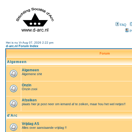
FAQ
P
Het is nu Vr Aug 07, 2026 2:22 pm
d-arc.nl Forum Index
Forum
Algemeen
Algemeen
Algemene shit
Onzin
Onzin zooi
Afzeiken
plaats hier je post neer om iemand af te zeiken, maar hou het wel netjes!!
d'Arc
Vrijdag AS
Alles over aanstaande vrijdag !!