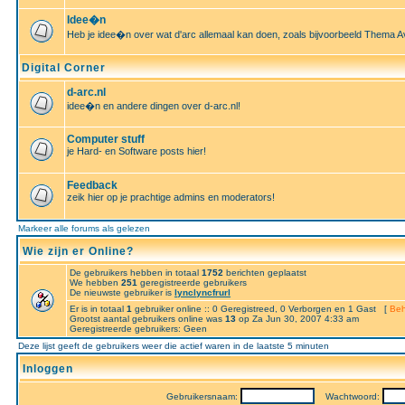
Idee�n
Heb je idee�n over wat d'arc allemaal kan doen, zoals bijvoorbeeld Thema A
Digital Corner
d-arc.nl
idee�n en andere dingen over d-arc.nl!
Computer stuff
je Hard- en Software posts hier!
Feedback
zeik hier op je prachtige admins en moderators!
Markeer alle forums als gelezen
Wie zijn er Online?
De gebruikers hebben in totaal
1752
berichten geplaatst
We hebben
251
geregistreerde gebruikers
De nieuwste gebruiker is
lynclyncfrurl
Er is in totaal
1
gebruiker online :: 0 Geregistreed, 0 Verborgen en 1 Gast [
Beh
Grootst aantal gebruikers online was
13
op Za Jun 30, 2007 4:33 am
Geregistreerde gebruikers: Geen
Deze lijst geeft de gebruikers weer die actief waren in de laatste 5 minuten
Inloggen
Gebruikersnaam:
Wachtwoord: