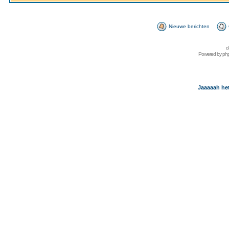
Nieuwe berichten
d
Powered by
ph
Jaaaaah het