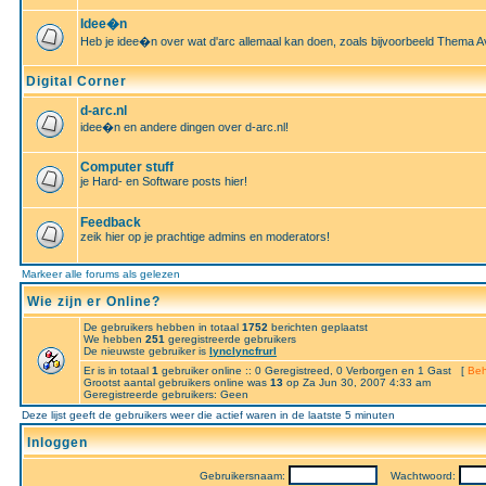
Idee�n
Heb je idee�n over wat d'arc allemaal kan doen, zoals bijvoorbeeld Thema A
Digital Corner
d-arc.nl
idee�n en andere dingen over d-arc.nl!
Computer stuff
je Hard- en Software posts hier!
Feedback
zeik hier op je prachtige admins en moderators!
Markeer alle forums als gelezen
Wie zijn er Online?
De gebruikers hebben in totaal
1752
berichten geplaatst
We hebben
251
geregistreerde gebruikers
De nieuwste gebruiker is
lynclyncfrurl
Er is in totaal
1
gebruiker online :: 0 Geregistreed, 0 Verborgen en 1 Gast [
Beh
Grootst aantal gebruikers online was
13
op Za Jun 30, 2007 4:33 am
Geregistreerde gebruikers: Geen
Deze lijst geeft de gebruikers weer die actief waren in de laatste 5 minuten
Inloggen
Gebruikersnaam:
Wachtwoord: