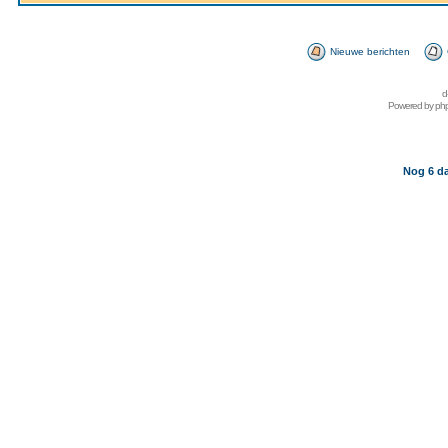
Nieuwe berichten
d
Powered by
ph
Nog 6 da