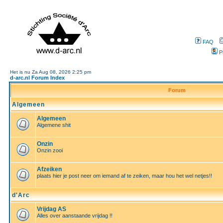
FAQ
P
Het is nu Za Aug 08, 2026 2:25 pm
d-arc.nl Forum Index
Forum
Algemeen
Algemeen
Algemene shit
Onzin
Onzin zooi
Afzeiken
plaats hier je post neer om iemand af te zeiken, maar hou het wel netjes!!
d'Arc
Vrijdag AS
Alles over aanstaande vrijdag !!