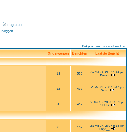
Registreer
Inloggen
Bekijk onbeantwoorde berichten
Onderwerpen
Berichten
Laatste Bericht
Za Mrt 24, 2007 1:44 pm
13
556
Boozy
Vr Mrt 23, 2007 6:47 pm
12
452
Bazzi
Zo Mrt 25, 2007 12:33 pm
3
246
*JULIA
Za Mrt 24, 2007 8:16 pm
6
157
Lotje__