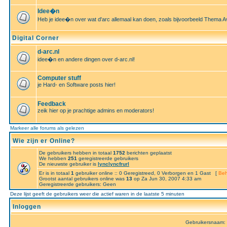
Idee�n
Heb je idee�n over wat d'arc allemaal kan doen, zoals bijvoorbeeld Thema A
Digital Corner
d-arc.nl
idee�n en andere dingen over d-arc.nl!
Computer stuff
je Hard- en Software posts hier!
Feedback
zeik hier op je prachtige admins en moderators!
Markeer alle forums als gelezen
Wie zijn er Online?
De gebruikers hebben in totaal
1752
berichten geplaatst
We hebben
251
geregistreerde gebruikers
De nieuwste gebruiker is
lynclyncfrurl
Er is in totaal
1
gebruiker online :: 0 Geregistreed, 0 Verborgen en 1 Gast [
Beh
Grootst aantal gebruikers online was
13
op Za Jun 30, 2007 4:33 am
Geregistreerde gebruikers: Geen
Deze lijst geeft de gebruikers weer die actief waren in de laatste 5 minuten
Inloggen
Gebruikersnaam: