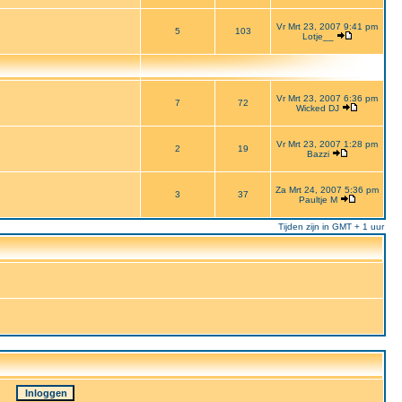
Vr Mrt 23, 2007 9:41 pm
5
103
Lotje__
Vr Mrt 23, 2007 6:36 pm
7
72
Wicked DJ
Vr Mrt 23, 2007 1:28 pm
2
19
Bazzi
Za Mrt 24, 2007 5:36 pm
3
37
Paultje M
Tijden zijn in GMT + 1 uur