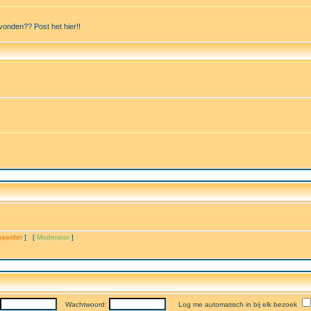
vonden?? Post het hier!!
eerder
] [
Moderator
]
Wachtwoord:
Log me automatisch in bij elk bezoek