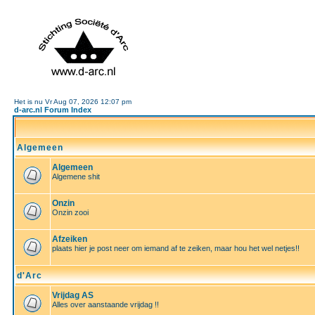
Het is nu Vr Aug 07, 2026 12:07 pm
d-arc.nl Forum Index
Algemeen
Algemeen
Algemene shit
Onzin
Onzin zooi
Afzeiken
plaats hier je post neer om iemand af te zeiken, maar hou het wel netjes!!
d'Arc
Vrijdag AS
Alles over aanstaande vrijdag !!