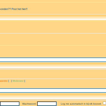
vonden?? Post het hier!!
eerder
] [
Moderator
]
Wachtwoord:
Log me automatisch in bij elk bezoek