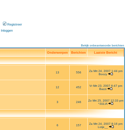
Registreer
Inloggen
Bekijk onbeantwoorde berichten
Onderwerpen
Berichten
Laatste Bericht
Za Mrt 24, 2007 1:44 pm
13
556
Boozy
Vr Mrt 23, 2007 6:47 pm
12
452
Bazzi
Zo Mrt 25, 2007 12:33 pm
3
246
*JULIA
Za Mrt 24, 2007 8:16 pm
6
157
Lotje__