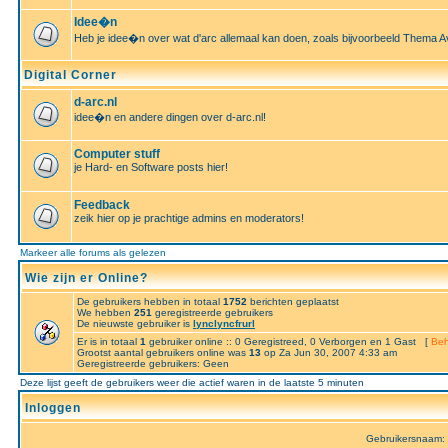
Idee�n
Heb je idee�n over wat d'arc allemaal kan doen, zoals bijvoorbeeld Thema A
Digital Corner
d-arc.nl
idee�n en andere dingen over d-arc.nl!
Computer stuff
je Hard- en Software posts hier!
Feedback
zeik hier op je prachtige admins en moderators!
Markeer alle forums als gelezen
Wie zijn er Online?
De gebruikers hebben in totaal
1752
berichten geplaatst
We hebben
251
geregistreerde gebruikers
De nieuwste gebruiker is
lynclyncfrurl
Er is in totaal
1
gebruiker online :: 0 Geregistreed, 0 Verborgen en 1 Gast [
Beh
Grootst aantal gebruikers online was
13
op Za Jun 30, 2007 4:33 am
Geregistreerde gebruikers: Geen
Deze lijst geeft de gebruikers weer die actief waren in de laatste 5 minuten
Inloggen
Gebruikersnaam: