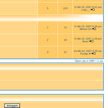
Vr Mrt 23, 2007 9:41 pm
5
103
Lotje__
Vr Mrt 23, 2007 6:36 pm
7
72
Wicked DJ
Vr Mrt 23, 2007 1:28 pm
2
19
Bazzi
Za Mrt 24, 2007 5:36 pm
3
37
Paultje M
Tijden zijn in GMT + 1 uur