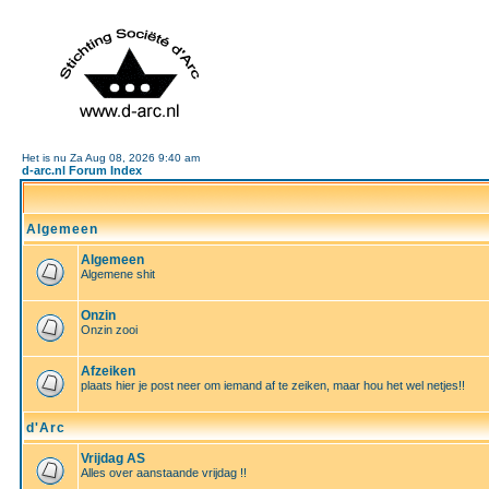
Het is nu Za Aug 08, 2026 9:40 am
d-arc.nl Forum Index
Algemeen
Algemeen
Algemene shit
Onzin
Onzin zooi
Afzeiken
plaats hier je post neer om iemand af te zeiken, maar hou het wel netjes!!
d'Arc
Vrijdag AS
Alles over aanstaande vrijdag !!