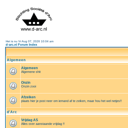
Het is nu Vr Aug 07, 2026 10:04 am
d-arc.nl Forum Index
Algemeen
Algemeen
Algemene shit
Onzin
Onzin zooi
Afzeiken
plaats hier je post neer om iemand af te zeiken, maar hou het wel netjes!!
d'Arc
Vrijdag AS
Alles over aanstaande vrijdag !!