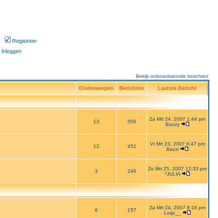
Registreer
Inloggen
Bekijk onbeantwoorde berichten
Onderwerpen
Berichten
Laatste Bericht
Za Mrt 24, 2007 1:44 pm
13
556
Boozy
Vr Mrt 23, 2007 6:47 pm
12
452
Bazzi
Zo Mrt 25, 2007 12:33 pm
3
246
*JULIA
Za Mrt 24, 2007 8:16 pm
6
157
Lotje__