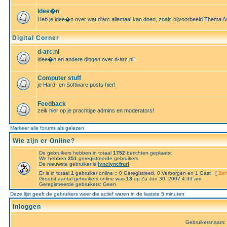
Idee�n
Heb je idee�n over wat d'arc allemaal kan doen, zoals bijvoorbeeld Thema A
Digital Corner
d-arc.nl
idee�n en andere dingen over d-arc.nl!
Computer stuff
je Hard- en Software posts hier!
Feedback
zeik hier op je prachtige admins en moderators!
Markeer alle forums als gelezen
Wie zijn er Online?
De gebruikers hebben in totaal
1752
berichten geplaatst
We hebben
251
geregistreerde gebruikers
De nieuwste gebruiker is
lynclyncfrurl
Er is in totaal
1
gebruiker online :: 0 Geregistreed, 0 Verborgen en 1 Gast [
Beh
Grootst aantal gebruikers online was
13
op Za Jun 30, 2007 4:33 am
Geregistreerde gebruikers: Geen
Deze lijst geeft de gebruikers weer die actief waren in de laatste 5 minuten
Inloggen
Gebruikersnaam: