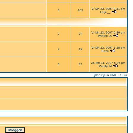
Vr Mrt 23, 2007 9:41 pm
5
103
Lotje__
Vr Mrt 23, 2007 6:36 pm
7
72
Wicked DJ
Vr Mrt 23, 2007 1:28 pm
2
19
Bazzi
Za Mrt 24, 2007 5:36 pm
3
37
Paultje M
Tijden zijn in GMT + 1 uur