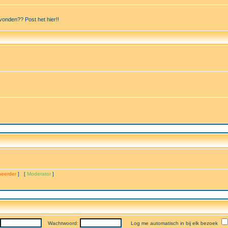
vonden?? Post het hier!!
eerder
] [
Moderator
]
Wachtwoord:
Log me automatisch in bij elk bezoek