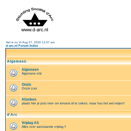
Het is nu Vr Aug 07, 2026 12:07 am
d-arc.nl Forum Index
Algemeen
Algemeen
Algemene shit
Onzin
Onzin zooi
Afzeiken
plaats hier je post neer om iemand af te zeiken, maar hou het wel netjes!!
d'Arc
Vrijdag AS
Alles over aanstaande vrijdag !!