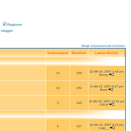
Registreer
Inloggen
Bekijk onbeantwoorde berichten
Onderwerpen
Berichten
Laatste Bericht
Za Mrt 24, 2007 1:44 pm
13
556
Boozy
Vr Mrt 23, 2007 6:47 pm
12
452
Bazzi
Zo Mrt 25, 2007 12:33 pm
3
246
*JULIA
Za Mrt 24, 2007 8:16 pm
6
157
Lotje__