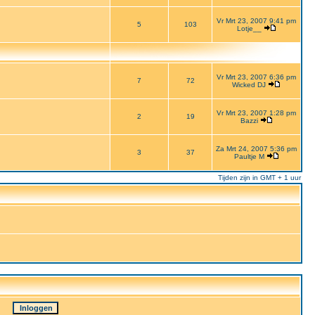
Vr Mrt 23, 2007 9:41 pm
5
103
Lotje__
Vr Mrt 23, 2007 6:36 pm
7
72
Wicked DJ
Vr Mrt 23, 2007 1:28 pm
2
19
Bazzi
Za Mrt 24, 2007 5:36 pm
3
37
Paultje M
Tijden zijn in GMT + 1 uur