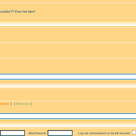
vonden?? Post het hier!!
eerder
] [
Moderator
]
Wachtwoord:
Log me automatisch in bij elk bezoek