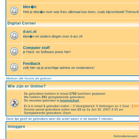
Idee�n
Heb je idee�n over wat d'arc allemaal kan doen, zoals bijvoorbeeld Thema A
Digital Corner
d-arc.nl
idee�n en andere dingen over d-arc.nl!
Computer stuff
je Hard- en Software posts hier!
Feedback
zeik hier op je prachtige admins en moderators!
Markeer alle forums als gelezen
Wie zijn er Online?
De gebruikers hebben in totaal
1752
berichten geplaatst
We hebben
251
geregistreerde gebruikers
De nieuwste gebruiker is
lynclyncfrurl
Er is in totaal
1
gebruiker online :: 0 Geregistreed, 0 Verborgen en 1 Gast [
Beh
Grootst aantal gebruikers online was
13
op Za Jun 30, 2007 4:33 am
Geregistreerde gebruikers: Geen
Deze lijst geeft de gebruikers weer die actief waren in de laatste 5 minuten
Inloggen
Gebruikersnaam: