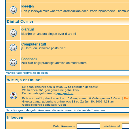
Idee�n
Heb je idee�n over wat d'arc allemaal kan doen, zoals bijvoorbeeld Thema A
Digital Corner
d-arc.nl
idee�n en andere dingen over d-arc.nl!
Computer stuff
je Hard- en Software posts hier!
Feedback
zeik hier op je prachtige admins en moderators!
Markeer alle forums als gelezen
Wie zijn er Online?
De gebruikers hebben in totaal
1752
berichten geplaatst
We hebben
251
geregistreerde gebruikers
De nieuwste gebruiker is
lynclyncfrurl
Er is in totaal
1
gebruiker online :: 0 Geregistreed, 0 Verborgen en 1 Gast [
Beh
Grootst aantal gebruikers online was
13
op Za Jun 30, 2007 4:33 am
Geregistreerde gebruikers: Geen
Deze lijst geeft de gebruikers weer die actief waren in de laatste 5 minuten
Inloggen
Gebruikersnaam:
Wachtwoord: