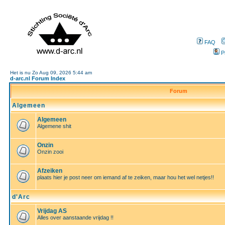
FAQ
P
Het is nu Zo Aug 09, 2026 5:44 am
d-arc.nl Forum Index
Forum
Algemeen
Algemeen
Algemene shit
Onzin
Onzin zooi
Afzeiken
plaats hier je post neer om iemand af te zeiken, maar hou het wel netjes!!
d'Arc
Vrijdag AS
Alles over aanstaande vrijdag !!