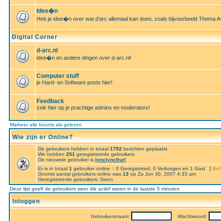
Idee�n
Heb je idee�n over wat d'arc allemaal kan doen, zoals bijvoorbeeld Thema A
Digital Corner
d-arc.nl
idee�n en andere dingen over d-arc.nl!
Computer stuff
je Hard- en Software posts hier!
Feedback
zeik hier op je prachtige admins en moderators!
Markeer alle forums als gelezen
Wie zijn er Online?
De gebruikers hebben in totaal
1752
berichten geplaatst
We hebben
251
geregistreerde gebruikers
De nieuwste gebruiker is
lynclyncfrurl
Er is in totaal
1
gebruiker online :: 0 Geregistreed, 0 Verborgen en 1 Gast [
Beh
Grootst aantal gebruikers online was
13
op Za Jun 30, 2007 4:33 am
Geregistreerde gebruikers: Geen
Deze lijst geeft de gebruikers weer die actief waren in de laatste 5 minuten
Inloggen
Gebruikersnaam:
Wachtwoord: