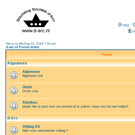
FAQ
P
Het is nu Ma Aug 10, 2026 7:54 pm
d-arc.nl Forum Index
Forum
Algemeen
Algemeen
Algemene shit
Onzin
Onzin zooi
Afzeiken
plaats hier je post neer om iemand af te zeiken, maar hou het wel netjes!!
d'Arc
Vrijdag AS
Alles over aanstaande vrijdag !!