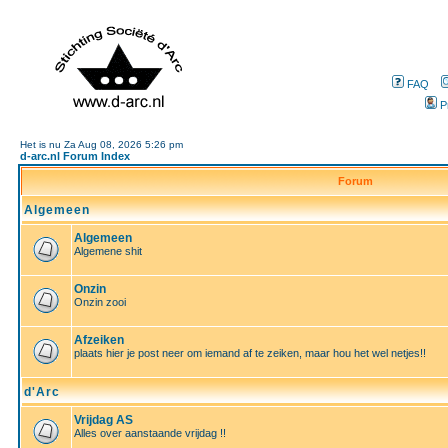
FAQ
P
Het is nu Za Aug 08, 2026 5:26 pm
d-arc.nl Forum Index
Forum
Algemeen
Algemeen
Algemene shit
Onzin
Onzin zooi
Afzeiken
plaats hier je post neer om iemand af te zeiken, maar hou het wel netjes!!
d'Arc
Vrijdag AS
Alles over aanstaande vrijdag !!