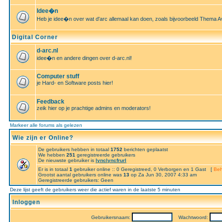
Idee�n
Heb je idee�n over wat d'arc allemaal kan doen, zoals bijvoorbeeld Thema A
Digital Corner
d-arc.nl
idee�n en andere dingen over d-arc.nl!
Computer stuff
je Hard- en Software posts hier!
Feedback
zeik hier op je prachtige admins en moderators!
Markeer alle forums als gelezen
Wie zijn er Online?
De gebruikers hebben in totaal
1752
berichten geplaatst
We hebben
251
geregistreerde gebruikers
De nieuwste gebruiker is
lynclyncfrurl
Er is in totaal
1
gebruiker online :: 0 Geregistreed, 0 Verborgen en 1 Gast [
Beh
Grootst aantal gebruikers online was
13
op Za Jun 30, 2007 4:33 am
Geregistreerde gebruikers: Geen
Deze lijst geeft de gebruikers weer die actief waren in de laatste 5 minuten
Inloggen
Gebruikersnaam:
Wachtwoord: