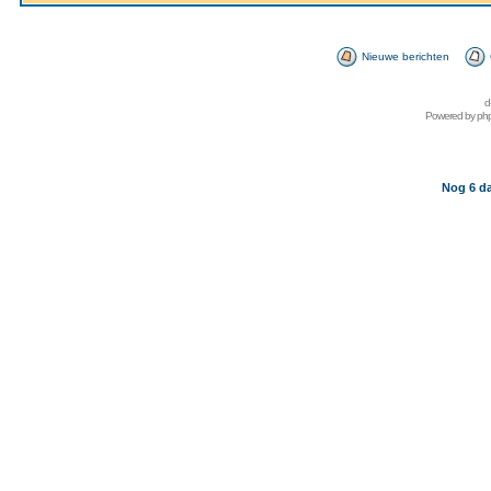
Nieuwe berichten
d
Powered by
ph
Nog 6 da