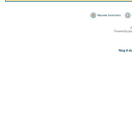
Nieuwe berichten
d
Powered by
ph
Nog 6 da