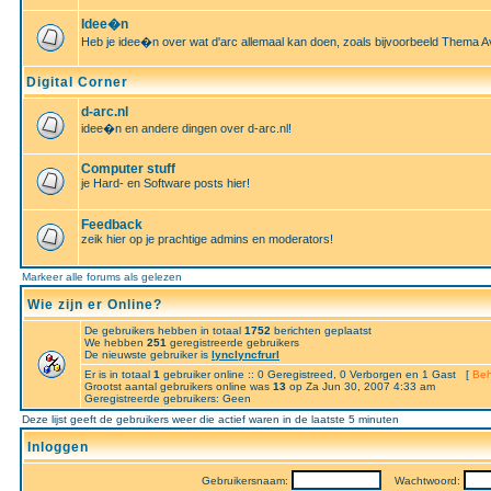
Idee�n
Heb je idee�n over wat d'arc allemaal kan doen, zoals bijvoorbeeld Thema A
Digital Corner
d-arc.nl
idee�n en andere dingen over d-arc.nl!
Computer stuff
je Hard- en Software posts hier!
Feedback
zeik hier op je prachtige admins en moderators!
Markeer alle forums als gelezen
Wie zijn er Online?
De gebruikers hebben in totaal
1752
berichten geplaatst
We hebben
251
geregistreerde gebruikers
De nieuwste gebruiker is
lynclyncfrurl
Er is in totaal
1
gebruiker online :: 0 Geregistreed, 0 Verborgen en 1 Gast [
Beh
Grootst aantal gebruikers online was
13
op Za Jun 30, 2007 4:33 am
Geregistreerde gebruikers: Geen
Deze lijst geeft de gebruikers weer die actief waren in de laatste 5 minuten
Inloggen
Gebruikersnaam:
Wachtwoord: