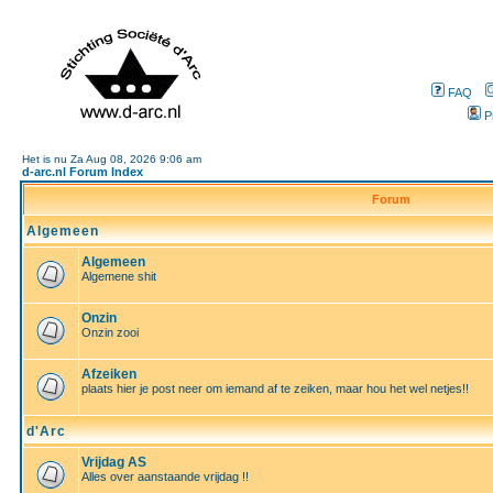
FAQ
P
Het is nu Za Aug 08, 2026 9:06 am
d-arc.nl Forum Index
Forum
Algemeen
Algemeen
Algemene shit
Onzin
Onzin zooi
Afzeiken
plaats hier je post neer om iemand af te zeiken, maar hou het wel netjes!!
d'Arc
Vrijdag AS
Alles over aanstaande vrijdag !!