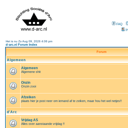
FAQ
P
Het is nu Zo Aug 09, 2026 4:06 pm
d-arc.nl Forum Index
Forum
Algemeen
Algemeen
Algemene shit
Onzin
Onzin zooi
Afzeiken
plaats hier je post neer om iemand af te zeiken, maar hou het wel netjes!!
d'Arc
Vrijdag AS
Alles over aanstaande vrijdag !!