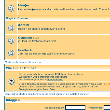
Idee�n
Heb je idee�n over wat d'arc allemaal kan doen, zoals bijvoorbeeld Thema A
Digital Corner
d-arc.nl
idee�n en andere dingen over d-arc.nl!
Computer stuff
je Hard- en Software posts hier!
Feedback
zeik hier op je prachtige admins en moderators!
Markeer alle forums als gelezen
Wie zijn er Online?
De gebruikers hebben in totaal
1752
berichten geplaatst
We hebben
251
geregistreerde gebruikers
De nieuwste gebruiker is
lynclyncfrurl
Er is in totaal
1
gebruiker online :: 0 Geregistreed, 0 Verborgen en 1 Gast [
Beh
Grootst aantal gebruikers online was
13
op Za Jun 30, 2007 4:33 am
Geregistreerde gebruikers: Geen
Deze lijst geeft de gebruikers weer die actief waren in de laatste 5 minuten
Inloggen
Gebruikersnaam:
Wachtwoord: