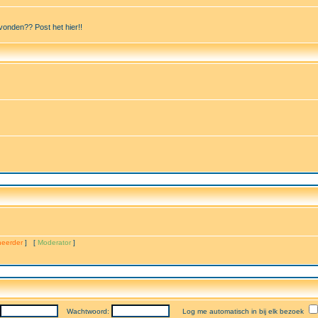
vonden?? Post het hier!!
eerder
] [
Moderator
]
Wachtwoord:
Log me automatisch in bij elk bezoek