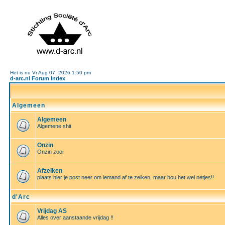
Het is nu Vr Aug 07, 2026 1:50 pm
d-arc.nl Forum Index
Algemeen
Algemeen
Algemene shit
Onzin
Onzin zooi
Afzeiken
plaats hier je post neer om iemand af te zeiken, maar hou het wel netjes!!
d'Arc
Vrijdag AS
Alles over aanstaande vrijdag !!