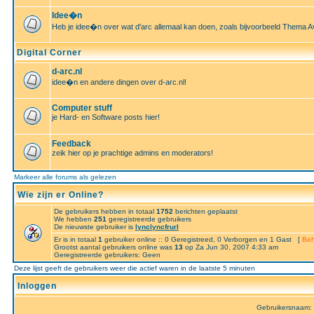
Idee�n
Heb je idee�n over wat d'arc allemaal kan doen, zoals bijvoorbeeld Thema A
Digital Corner
d-arc.nl
idee�n en andere dingen over d-arc.nl!
Computer stuff
je Hard- en Software posts hier!
Feedback
zeik hier op je prachtige admins en moderators!
Markeer alle forums als gelezen
Wie zijn er Online?
De gebruikers hebben in totaal
1752
berichten geplaatst
We hebben
251
geregistreerde gebruikers
De nieuwste gebruiker is
lynclyncfrurl
Er is in totaal
1
gebruiker online :: 0 Geregistreed, 0 Verborgen en 1 Gast [
Beh
Grootst aantal gebruikers online was
13
op Za Jun 30, 2007 4:33 am
Geregistreerde gebruikers: Geen
Deze lijst geeft de gebruikers weer die actief waren in de laatste 5 minuten
Inloggen
Gebruikersnaam: