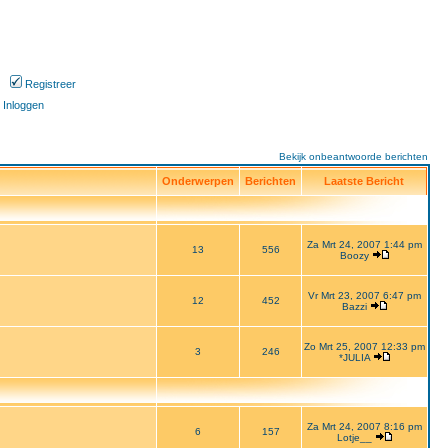
Registreer
Inloggen
Bekijk onbeantwoorde berichten
Onderwerpen
Berichten
Laatste Bericht
Za Mrt 24, 2007 1:44 pm
13
556
Boozy
Vr Mrt 23, 2007 6:47 pm
12
452
Bazzi
Zo Mrt 25, 2007 12:33 pm
3
246
*JULIA
Za Mrt 24, 2007 8:16 pm
6
157
Lotje__