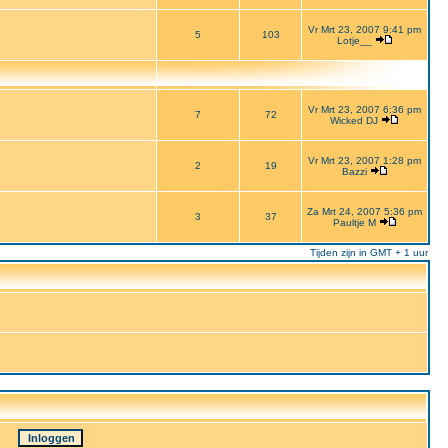
Vr Mrt 23, 2007 9:41 pm
5
103
Lotje__
Vr Mrt 23, 2007 6:36 pm
7
72
Wicked DJ
Vr Mrt 23, 2007 1:28 pm
2
19
Bazzi
Za Mrt 24, 2007 5:36 pm
3
37
Paultje M
Tijden zijn in GMT + 1 uur