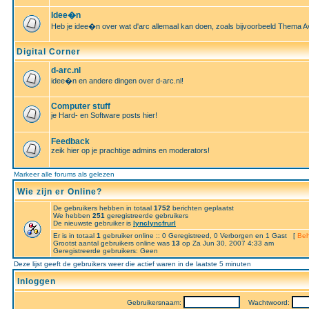
Idee�n
Heb je idee�n over wat d'arc allemaal kan doen, zoals bijvoorbeeld Thema A
Digital Corner
d-arc.nl
idee�n en andere dingen over d-arc.nl!
Computer stuff
je Hard- en Software posts hier!
Feedback
zeik hier op je prachtige admins en moderators!
Markeer alle forums als gelezen
Wie zijn er Online?
De gebruikers hebben in totaal
1752
berichten geplaatst
We hebben
251
geregistreerde gebruikers
De nieuwste gebruiker is
lynclyncfrurl
Er is in totaal
1
gebruiker online :: 0 Geregistreed, 0 Verborgen en 1 Gast [
Beh
Grootst aantal gebruikers online was
13
op Za Jun 30, 2007 4:33 am
Geregistreerde gebruikers: Geen
Deze lijst geeft de gebruikers weer die actief waren in de laatste 5 minuten
Inloggen
Gebruikersnaam:
Wachtwoord: