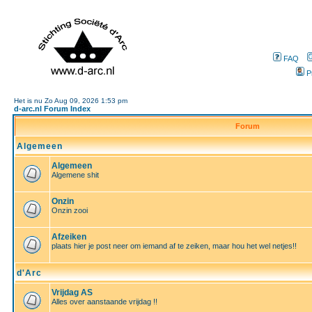
FAQ
P
Het is nu Zo Aug 09, 2026 1:53 pm
d-arc.nl Forum Index
Forum
Algemeen
Algemeen
Algemene shit
Onzin
Onzin zooi
Afzeiken
plaats hier je post neer om iemand af te zeiken, maar hou het wel netjes!!
d'Arc
Vrijdag AS
Alles over aanstaande vrijdag !!