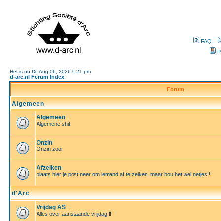
FAQ
P
Het is nu Do Aug 06, 2026 6:21 pm
d-arc.nl Forum Index
Forum
Algemeen
Algemeen
Algemene shit
Onzin
Onzin zooi
Afzeiken
plaats hier je post neer om iemand af te zeiken, maar hou het wel netjes!!
d'Arc
Vrijdag AS
Alles over aanstaande vrijdag !!