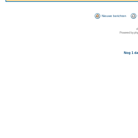
Nieuwe berichten
d
Powered by
ph
Nog 1 da