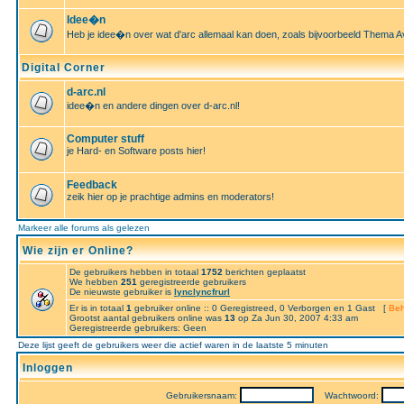
Idee�n
Heb je idee�n over wat d'arc allemaal kan doen, zoals bijvoorbeeld Thema A
Digital Corner
d-arc.nl
idee�n en andere dingen over d-arc.nl!
Computer stuff
je Hard- en Software posts hier!
Feedback
zeik hier op je prachtige admins en moderators!
Markeer alle forums als gelezen
Wie zijn er Online?
De gebruikers hebben in totaal
1752
berichten geplaatst
We hebben
251
geregistreerde gebruikers
De nieuwste gebruiker is
lynclyncfrurl
Er is in totaal
1
gebruiker online :: 0 Geregistreed, 0 Verborgen en 1 Gast [
Beh
Grootst aantal gebruikers online was
13
op Za Jun 30, 2007 4:33 am
Geregistreerde gebruikers: Geen
Deze lijst geeft de gebruikers weer die actief waren in de laatste 5 minuten
Inloggen
Gebruikersnaam:
Wachtwoord: