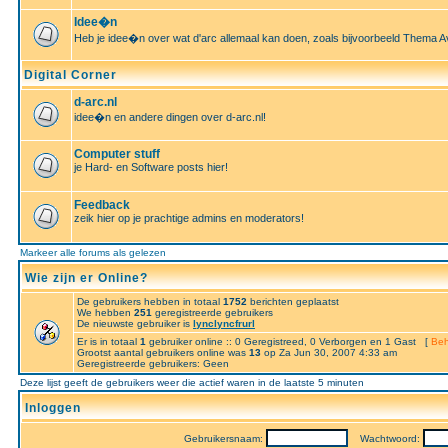
Idee�n
Heb je idee�n over wat d'arc allemaal kan doen, zoals bijvoorbeeld Thema A
Digital Corner
d-arc.nl
idee�n en andere dingen over d-arc.nl!
Computer stuff
je Hard- en Software posts hier!
Feedback
zeik hier op je prachtige admins en moderators!
Markeer alle forums als gelezen
Wie zijn er Online?
De gebruikers hebben in totaal
1752
berichten geplaatst
We hebben
251
geregistreerde gebruikers
De nieuwste gebruiker is
lynclyncfrurl
Er is in totaal
1
gebruiker online :: 0 Geregistreed, 0 Verborgen en 1 Gast [
Beh
Grootst aantal gebruikers online was
13
op Za Jun 30, 2007 4:33 am
Geregistreerde gebruikers: Geen
Deze lijst geeft de gebruikers weer die actief waren in de laatste 5 minuten
Inloggen
Gebruikersnaam:
Wachtwoord: