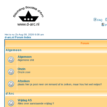
FAQ
P
Het is nu Zo Aug 09, 2026 6:08 am
d-arc.nl Forum Index
Forum
Algemeen
Algemeen
Algemene shit
Onzin
Onzin zooi
Afzeiken
plaats hier je post neer om iemand af te zeiken, maar hou het wel netjes!!
d'Arc
Vrijdag AS
Alles over aanstaande vrijdag !!