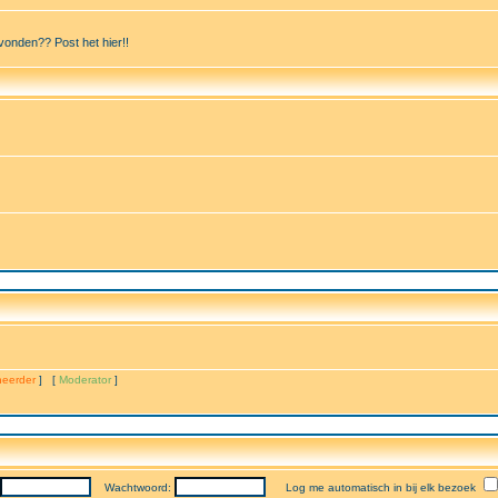
vonden?? Post het hier!!
eerder
] [
Moderator
]
Wachtwoord:
Log me automatisch in bij elk bezoek