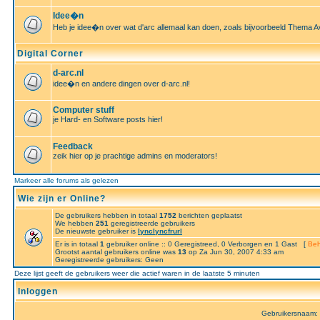
Idee�n
Heb je idee�n over wat d'arc allemaal kan doen, zoals bijvoorbeeld Thema A
Digital Corner
d-arc.nl
idee�n en andere dingen over d-arc.nl!
Computer stuff
je Hard- en Software posts hier!
Feedback
zeik hier op je prachtige admins en moderators!
Markeer alle forums als gelezen
Wie zijn er Online?
De gebruikers hebben in totaal
1752
berichten geplaatst
We hebben
251
geregistreerde gebruikers
De nieuwste gebruiker is
lynclyncfrurl
Er is in totaal
1
gebruiker online :: 0 Geregistreed, 0 Verborgen en 1 Gast [
Beh
Grootst aantal gebruikers online was
13
op Za Jun 30, 2007 4:33 am
Geregistreerde gebruikers: Geen
Deze lijst geeft de gebruikers weer die actief waren in de laatste 5 minuten
Inloggen
Gebruikersnaam: