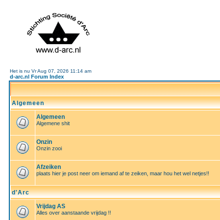
Het is nu Vr Aug 07, 2026 11:14 am
d-arc.nl Forum Index
Algemeen
Algemeen
Algemene shit
Onzin
Onzin zooi
Afzeiken
plaats hier je post neer om iemand af te zeiken, maar hou het wel netjes!!
d'Arc
Vrijdag AS
Alles over aanstaande vrijdag !!