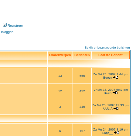
Registreer
Inloggen
Bekijk onbeantwoorde berichten
Onderwerpen
Berichten
Laatste Bericht
Za Mrt 24, 2007 1:44 pm
13
556
Boozy
Vr Mrt 23, 2007 6:47 pm
12
452
Bazzi
Zo Mrt 25, 2007 12:33 pm
3
246
*JULIA
Za Mrt 24, 2007 8:16 pm
6
157
Lotje__