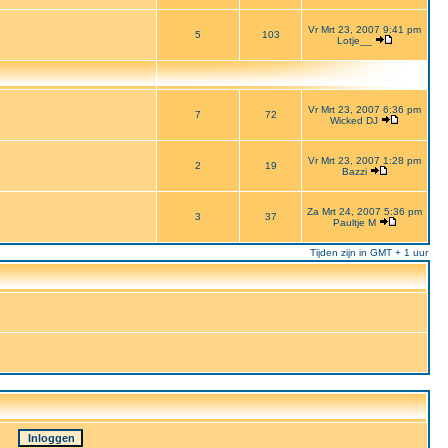
Vr Mrt 23, 2007 9:41 pm
5
103
Lotje__
Vr Mrt 23, 2007 6:36 pm
7
72
Wicked DJ
Vr Mrt 23, 2007 1:28 pm
2
19
Bazzi
Za Mrt 24, 2007 5:36 pm
3
37
Paultje M
Tijden zijn in GMT + 1 uur