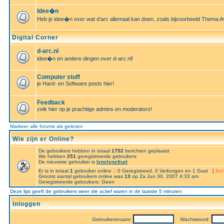
Idee�n
Heb je idee�n over wat d'arc allemaal kan doen, zoals bijvoorbeeld Thema A
Digital Corner
d-arc.nl
idee�n en andere dingen over d-arc.nl!
Computer stuff
je Hard- en Software posts hier!
Feedback
zeik hier op je prachtige admins en moderators!
Markeer alle forums als gelezen
Wie zijn er Online?
De gebruikers hebben in totaal
1752
berichten geplaatst
We hebben
251
geregistreerde gebruikers
De nieuwste gebruiker is
lynclyncfrurl
Er is in totaal
1
gebruiker online :: 0 Geregistreed, 0 Verborgen en 1 Gast [
Beh
Grootst aantal gebruikers online was
13
op Za Jun 30, 2007 4:33 am
Geregistreerde gebruikers: Geen
Deze lijst geeft de gebruikers weer die actief waren in de laatste 5 minuten
Inloggen
Gebruikersnaam:
Wachtwoord: