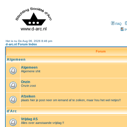
FAQ
P
Het is nu Do Aug 06, 2026 8:46 pm
d-arc.nl Forum Index
Forum
Algemeen
Algemeen
Algemene shit
Onzin
Onzin zooi
Afzeiken
plaats hier je post neer om iemand af te zeiken, maar hou het wel netjes!!
d'Arc
Vrijdag AS
Alles over aanstaande vrijdag !!