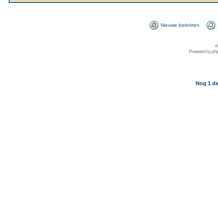
Nieuwe berichten
d
Powered by
ph
Nog 1 da