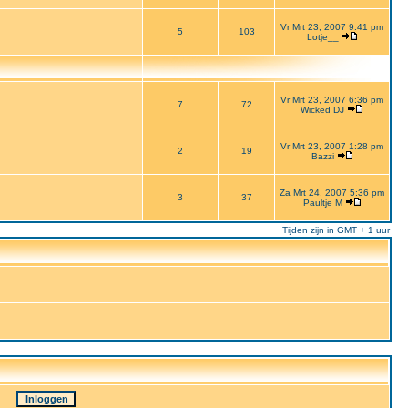
Vr Mrt 23, 2007 9:41 pm
5
103
Lotje__
Vr Mrt 23, 2007 6:36 pm
7
72
Wicked DJ
Vr Mrt 23, 2007 1:28 pm
2
19
Bazzi
Za Mrt 24, 2007 5:36 pm
3
37
Paultje M
Tijden zijn in GMT + 1 uur