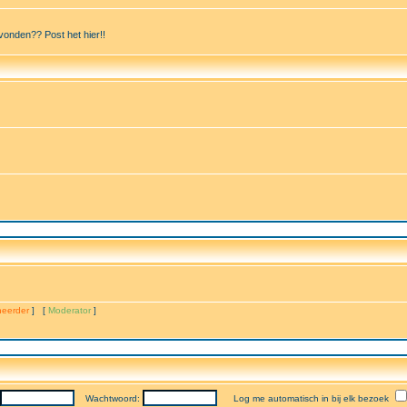
vonden?? Post het hier!!
eerder
] [
Moderator
]
Wachtwoord:
Log me automatisch in bij elk bezoek