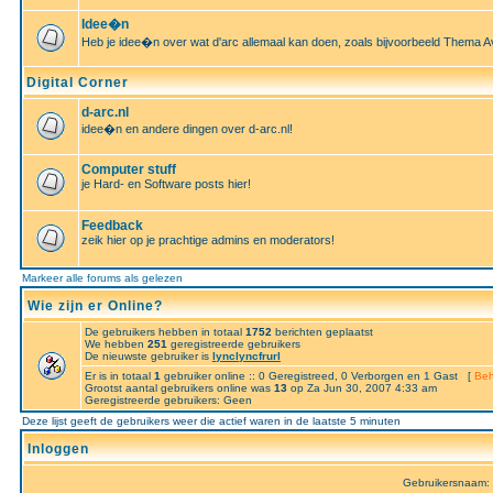
Idee�n
Heb je idee�n over wat d'arc allemaal kan doen, zoals bijvoorbeeld Thema A
Digital Corner
d-arc.nl
idee�n en andere dingen over d-arc.nl!
Computer stuff
je Hard- en Software posts hier!
Feedback
zeik hier op je prachtige admins en moderators!
Markeer alle forums als gelezen
Wie zijn er Online?
De gebruikers hebben in totaal
1752
berichten geplaatst
We hebben
251
geregistreerde gebruikers
De nieuwste gebruiker is
lynclyncfrurl
Er is in totaal
1
gebruiker online :: 0 Geregistreed, 0 Verborgen en 1 Gast [
Beh
Grootst aantal gebruikers online was
13
op Za Jun 30, 2007 4:33 am
Geregistreerde gebruikers: Geen
Deze lijst geeft de gebruikers weer die actief waren in de laatste 5 minuten
Inloggen
Gebruikersnaam: