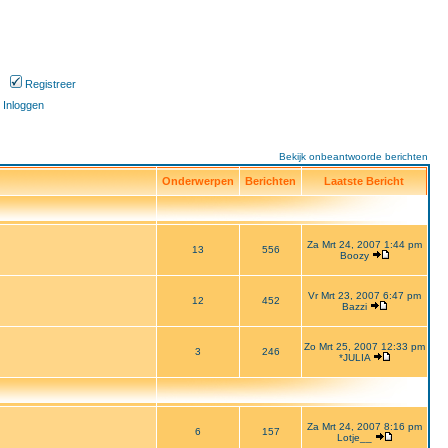
Registreer
Inloggen
Bekijk onbeantwoorde berichten
Onderwerpen
Berichten
Laatste Bericht
Za Mrt 24, 2007 1:44 pm
13
556
Boozy
Vr Mrt 23, 2007 6:47 pm
12
452
Bazzi
Zo Mrt 25, 2007 12:33 pm
3
246
*JULIA
Za Mrt 24, 2007 8:16 pm
6
157
Lotje__