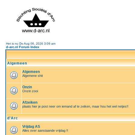
Het is nu Do Aug 06, 2026 3:09 am
d-arc.nl Forum Index
Algemeen
Algemeen
Algemene shit
Onzin
Onzin zooi
Afzeiken
plaats hier je post neer om iemand af te zeiken, maar hou het wel netjes!!
d'Arc
Vrijdag AS
Alles over aanstaande vrijdag !!