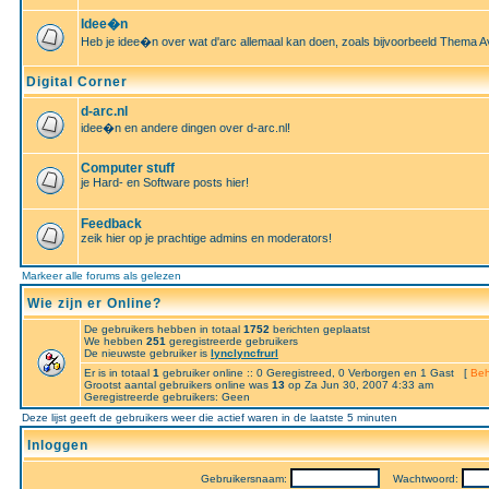
Idee�n
Heb je idee�n over wat d'arc allemaal kan doen, zoals bijvoorbeeld Thema A
Digital Corner
d-arc.nl
idee�n en andere dingen over d-arc.nl!
Computer stuff
je Hard- en Software posts hier!
Feedback
zeik hier op je prachtige admins en moderators!
Markeer alle forums als gelezen
Wie zijn er Online?
De gebruikers hebben in totaal
1752
berichten geplaatst
We hebben
251
geregistreerde gebruikers
De nieuwste gebruiker is
lynclyncfrurl
Er is in totaal
1
gebruiker online :: 0 Geregistreed, 0 Verborgen en 1 Gast [
Beh
Grootst aantal gebruikers online was
13
op Za Jun 30, 2007 4:33 am
Geregistreerde gebruikers: Geen
Deze lijst geeft de gebruikers weer die actief waren in de laatste 5 minuten
Inloggen
Gebruikersnaam:
Wachtwoord: