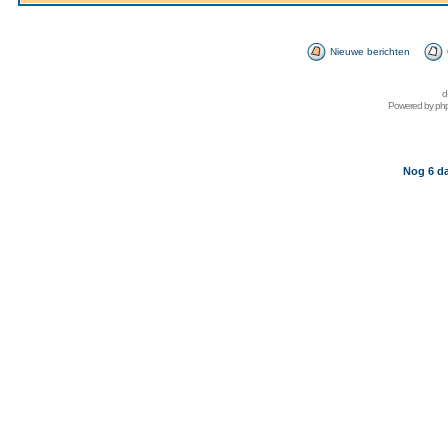
Nieuwe berichten
d
Powered by
ph
Nog 6 da