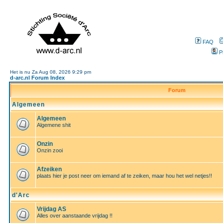
FAQ
P
Het is nu Za Aug 08, 2026 9:29 pm
d-arc.nl Forum Index
Forum
Algemeen
Algemeen
Algemene shit
Onzin
Onzin zooi
Afzeiken
plaats hier je post neer om iemand af te zeiken, maar hou het wel netjes!!
d'Arc
Vrijdag AS
Alles over aanstaande vrijdag !!