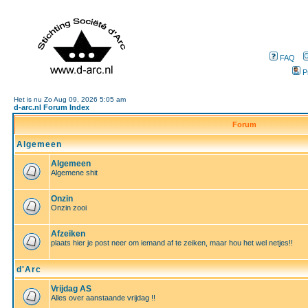
FAQ
P
Het is nu Zo Aug 09, 2026 5:05 am
d-arc.nl Forum Index
Forum
Algemeen
Algemeen
Algemene shit
Onzin
Onzin zooi
Afzeiken
plaats hier je post neer om iemand af te zeiken, maar hou het wel netjes!!
d'Arc
Vrijdag AS
Alles over aanstaande vrijdag !!