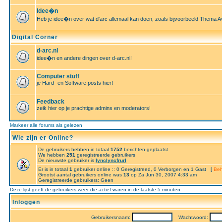
Idee�n
Heb je idee�n over wat d'arc allemaal kan doen, zoals bijvoorbeeld Thema A
Digital Corner
d-arc.nl
idee�n en andere dingen over d-arc.nl!
Computer stuff
je Hard- en Software posts hier!
Feedback
zeik hier op je prachtige admins en moderators!
Markeer alle forums als gelezen
Wie zijn er Online?
De gebruikers hebben in totaal
1752
berichten geplaatst
We hebben
251
geregistreerde gebruikers
De nieuwste gebruiker is
lynclyncfrurl
Er is in totaal
1
gebruiker online :: 0 Geregistreed, 0 Verborgen en 1 Gast [
Beh
Grootst aantal gebruikers online was
13
op Za Jun 30, 2007 4:33 am
Geregistreerde gebruikers: Geen
Deze lijst geeft de gebruikers weer die actief waren in de laatste 5 minuten
Inloggen
Gebruikersnaam:
Wachtwoord: