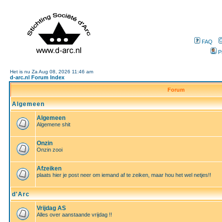
FAQ
P
Het is nu Za Aug 08, 2026 11:46 am
d-arc.nl Forum Index
Forum
Algemeen
Algemeen
Algemene shit
Onzin
Onzin zooi
Afzeiken
plaats hier je post neer om iemand af te zeiken, maar hou het wel netjes!!
d'Arc
Vrijdag AS
Alles over aanstaande vrijdag !!