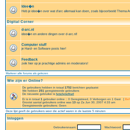
Idee�n
Heb je idee�n over wat d'arc allemaal kan doen, zoals bijvoorbeeld Thema A
Digital Corner
d-arc.nl
idee�n en andere dingen over d-arc.nl!
Computer stuff
je Hard- en Software posts hier!
Feedback
zeik hier op je prachtige admins en moderators!
Markeer alle forums als gelezen
Wie zijn er Online?
De gebruikers hebben in totaal
1752
berichten geplaatst
We hebben
251
geregistreerde gebruikers
De nieuwste gebruiker is
lynclyncfrurl
Er is in totaal
1
gebruiker online :: 0 Geregistreed, 0 Verborgen en 1 Gast [
Beh
Grootst aantal gebruikers online was
13
op Za Jun 30, 2007 4:33 am
Geregistreerde gebruikers: Geen
Deze lijst geeft de gebruikers weer die actief waren in de laatste 5 minuten
Inloggen
Gebruikersnaam:
Wachtwoord: