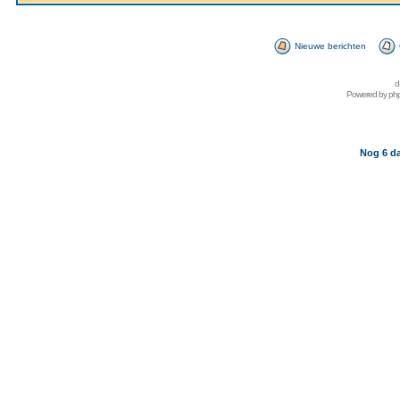
Nieuwe berichten
d
Powered by
ph
Nog 6 da