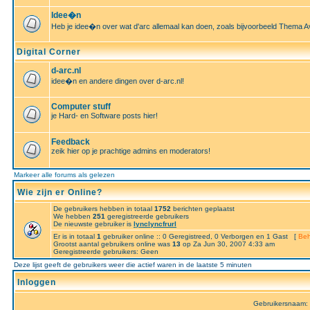
Idee�n
Heb je idee�n over wat d'arc allemaal kan doen, zoals bijvoorbeeld Thema A
Digital Corner
d-arc.nl
idee�n en andere dingen over d-arc.nl!
Computer stuff
je Hard- en Software posts hier!
Feedback
zeik hier op je prachtige admins en moderators!
Markeer alle forums als gelezen
Wie zijn er Online?
De gebruikers hebben in totaal
1752
berichten geplaatst
We hebben
251
geregistreerde gebruikers
De nieuwste gebruiker is
lynclyncfrurl
Er is in totaal
1
gebruiker online :: 0 Geregistreed, 0 Verborgen en 1 Gast [
Beh
Grootst aantal gebruikers online was
13
op Za Jun 30, 2007 4:33 am
Geregistreerde gebruikers: Geen
Deze lijst geeft de gebruikers weer die actief waren in de laatste 5 minuten
Inloggen
Gebruikersnaam: