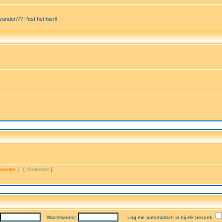
vonden?? Post het hier!!
eerder
] [
Moderator
]
Wachtwoord:
Log me automatisch in bij elk bezoek