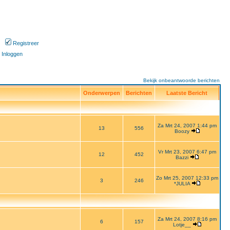
Registreer
Inloggen
Bekijk onbeantwoorde berichten
Onderwerpen
Berichten
Laatste Bericht
Za Mrt 24, 2007 1:44 pm
13
556
Boozy
Vr Mrt 23, 2007 6:47 pm
12
452
Bazzi
Zo Mrt 25, 2007 12:33 pm
3
246
*JULIA
Za Mrt 24, 2007 8:16 pm
6
157
Lotje__