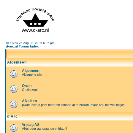
Het is nu Za Aug 08, 2026 6:06 pm
d-arc.nl Forum Index
Algemeen
Algemeen
Algemene shit
Onzin
Onzin zooi
Afzeiken
plaats hier je post neer om iemand af te zeiken, maar hou het wel netjes!!
d'Arc
Vrijdag AS
Alles over aanstaande vrijdag !!