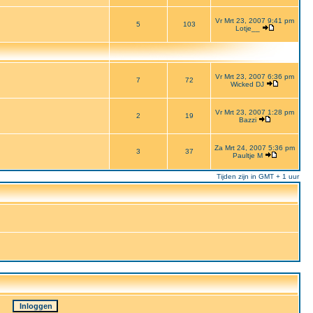
Vr Mrt 23, 2007 9:41 pm
5
103
Lotje__
Vr Mrt 23, 2007 6:36 pm
7
72
Wicked DJ
Vr Mrt 23, 2007 1:28 pm
2
19
Bazzi
Za Mrt 24, 2007 5:36 pm
3
37
Paultje M
Tijden zijn in GMT + 1 uur