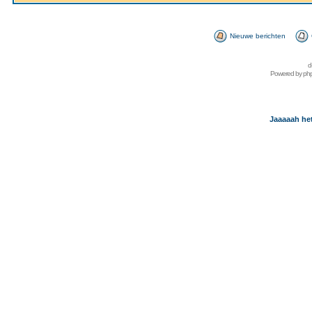
Nieuwe berichten
d
Powered by
ph
Jaaaaah het