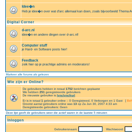
Idee�n
Heb je idee�n over wat d'arc allemaal kan doen, zoals bijvoorbeeld Thema A
Digital Corner
d-arc.nl
idee�n en andere dingen over d-arc.nl!
Computer stuff
je Hard- en Software posts hier!
Feedback
zeik hier op je prachtige admins en moderators!
Markeer alle forums als gelezen
Wie zijn er Online?
De gebruikers hebben in totaal
1752
berichten geplaatst
We hebben
251
geregistreerde gebruikers
De nieuwste gebruiker is
lynclyncfrurl
Er is in totaal
1
gebruiker online :: 0 Geregistreed, 0 Verborgen en 1 Gast [
Beh
Grootst aantal gebruikers online was
13
op Za Jun 30, 2007 4:33 am
Geregistreerde gebruikers: Geen
Deze lijst geeft de gebruikers weer die actief waren in de laatste 5 minuten
Inloggen
Gebruikersnaam:
Wachtwoord: