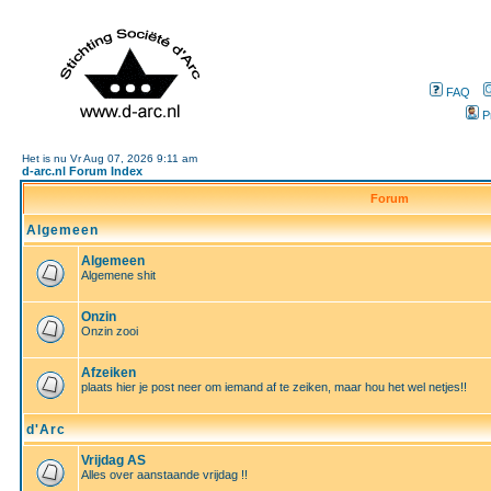
FAQ
P
Het is nu Vr Aug 07, 2026 9:11 am
d-arc.nl Forum Index
Forum
Algemeen
Algemeen
Algemene shit
Onzin
Onzin zooi
Afzeiken
plaats hier je post neer om iemand af te zeiken, maar hou het wel netjes!!
d'Arc
Vrijdag AS
Alles over aanstaande vrijdag !!