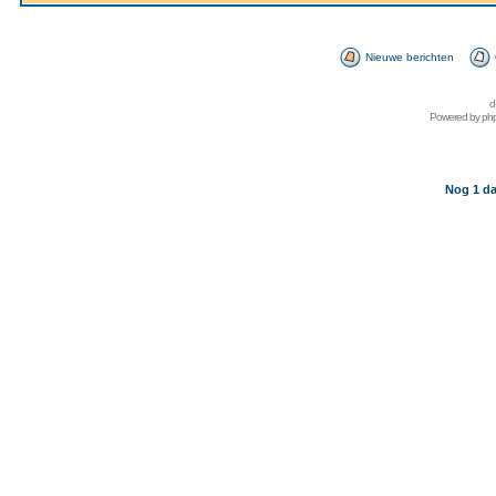
Nieuwe berichten
d
Powered by
ph
Nog 1 da