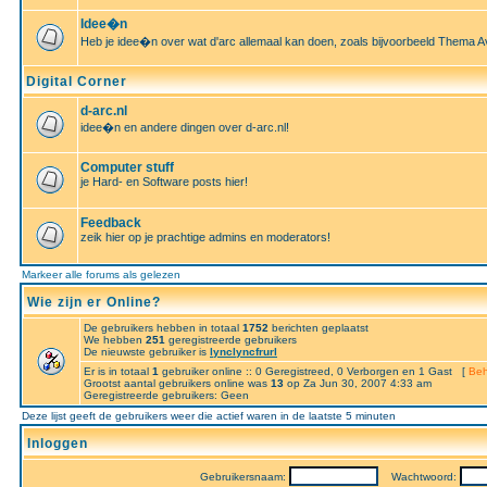
Idee�n
Heb je idee�n over wat d'arc allemaal kan doen, zoals bijvoorbeeld Thema A
Digital Corner
d-arc.nl
idee�n en andere dingen over d-arc.nl!
Computer stuff
je Hard- en Software posts hier!
Feedback
zeik hier op je prachtige admins en moderators!
Markeer alle forums als gelezen
Wie zijn er Online?
De gebruikers hebben in totaal
1752
berichten geplaatst
We hebben
251
geregistreerde gebruikers
De nieuwste gebruiker is
lynclyncfrurl
Er is in totaal
1
gebruiker online :: 0 Geregistreed, 0 Verborgen en 1 Gast [
Beh
Grootst aantal gebruikers online was
13
op Za Jun 30, 2007 4:33 am
Geregistreerde gebruikers: Geen
Deze lijst geeft de gebruikers weer die actief waren in de laatste 5 minuten
Inloggen
Gebruikersnaam:
Wachtwoord: