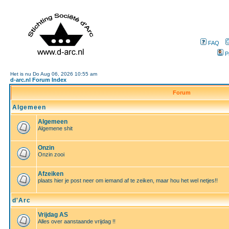
FAQ
P
Het is nu Do Aug 06, 2026 10:55 am
d-arc.nl Forum Index
Forum
Algemeen
Algemeen
Algemene shit
Onzin
Onzin zooi
Afzeiken
plaats hier je post neer om iemand af te zeiken, maar hou het wel netjes!!
d'Arc
Vrijdag AS
Alles over aanstaande vrijdag !!