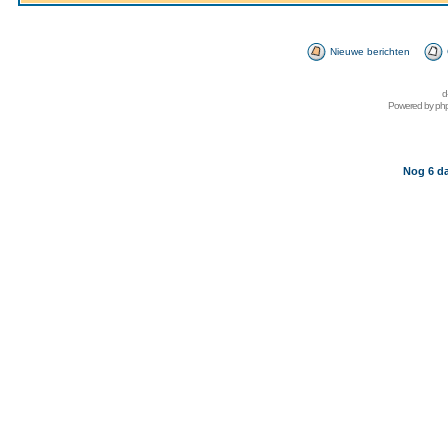
Nieuwe berichten
d
Powered by
ph
Nog 6 da