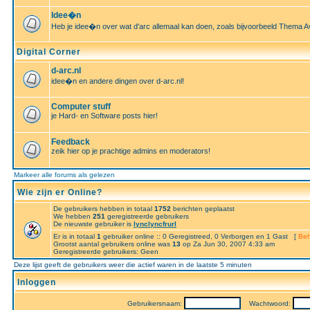
Idee�n
Heb je idee�n over wat d'arc allemaal kan doen, zoals bijvoorbeeld Thema A
Digital Corner
d-arc.nl
idee�n en andere dingen over d-arc.nl!
Computer stuff
je Hard- en Software posts hier!
Feedback
zeik hier op je prachtige admins en moderators!
Markeer alle forums als gelezen
Wie zijn er Online?
De gebruikers hebben in totaal
1752
berichten geplaatst
We hebben
251
geregistreerde gebruikers
De nieuwste gebruiker is
lynclyncfrurl
Er is in totaal
1
gebruiker online :: 0 Geregistreed, 0 Verborgen en 1 Gast [
Beh
Grootst aantal gebruikers online was
13
op Za Jun 30, 2007 4:33 am
Geregistreerde gebruikers: Geen
Deze lijst geeft de gebruikers weer die actief waren in de laatste 5 minuten
Inloggen
Gebruikersnaam:
Wachtwoord: