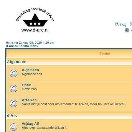
FAQ
P
Het is nu Za Aug 08, 2026 4:26 pm
d-arc.nl Forum Index
Forum
Algemeen
Algemeen
Algemene shit
Onzin
Onzin zooi
Afzeiken
plaats hier je post neer om iemand af te zeiken, maar hou het wel netjes!!
d'Arc
Vrijdag AS
Alles over aanstaande vrijdag !!