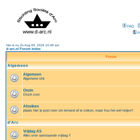
FAQ
P
Het is nu Zo Aug 09, 2026 10:49 am
d-arc.nl Forum Index
Forum
Algemeen
Algemeen
Algemene shit
Onzin
Onzin zooi
Afzeiken
plaats hier je post neer om iemand af te zeiken, maar hou het wel netjes!!
d'Arc
Vrijdag AS
Alles over aanstaande vrijdag !!