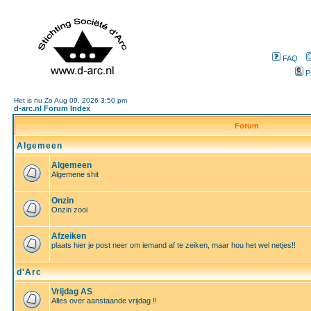
FAQ
P
Het is nu Zo Aug 09, 2026 3:50 pm
d-arc.nl Forum Index
Forum
Algemeen
Algemeen
Algemene shit
Onzin
Onzin zooi
Afzeiken
plaats hier je post neer om iemand af te zeiken, maar hou het wel netjes!!
d'Arc
Vrijdag AS
Alles over aanstaande vrijdag !!