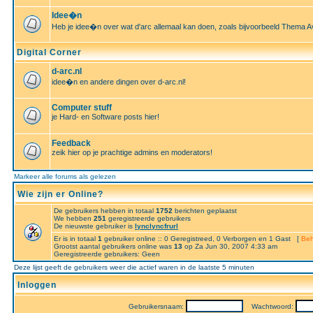
Idee�n
Heb je idee�n over wat d'arc allemaal kan doen, zoals bijvoorbeeld Thema A
Digital Corner
d-arc.nl
idee�n en andere dingen over d-arc.nl!
Computer stuff
je Hard- en Software posts hier!
Feedback
zeik hier op je prachtige admins en moderators!
Markeer alle forums als gelezen
Wie zijn er Online?
De gebruikers hebben in totaal
1752
berichten geplaatst
We hebben
251
geregistreerde gebruikers
De nieuwste gebruiker is
lynclyncfrurl
Er is in totaal
1
gebruiker online :: 0 Geregistreed, 0 Verborgen en 1 Gast [
Beh
Grootst aantal gebruikers online was
13
op Za Jun 30, 2007 4:33 am
Geregistreerde gebruikers: Geen
Deze lijst geeft de gebruikers weer die actief waren in de laatste 5 minuten
Inloggen
Gebruikersnaam:
Wachtwoord: