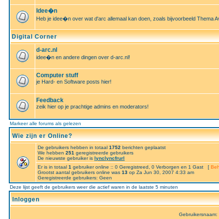
Idee�n
Heb je idee�n over wat d'arc allemaal kan doen, zoals bijvoorbeeld Thema A
Digital Corner
d-arc.nl
idee�n en andere dingen over d-arc.nl!
Computer stuff
je Hard- en Software posts hier!
Feedback
zeik hier op je prachtige admins en moderators!
Markeer alle forums als gelezen
Wie zijn er Online?
De gebruikers hebben in totaal
1752
berichten geplaatst
We hebben
251
geregistreerde gebruikers
De nieuwste gebruiker is
lynclyncfrurl
Er is in totaal
1
gebruiker online :: 0 Geregistreed, 0 Verborgen en 1 Gast [
Beh
Grootst aantal gebruikers online was
13
op Za Jun 30, 2007 4:33 am
Geregistreerde gebruikers: Geen
Deze lijst geeft de gebruikers weer die actief waren in de laatste 5 minuten
Inloggen
Gebruikersnaam: