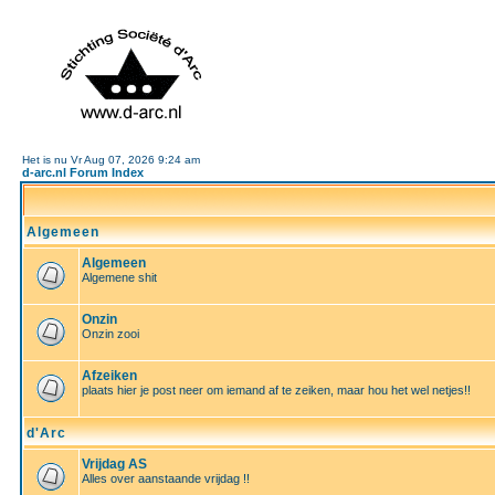
Het is nu Vr Aug 07, 2026 9:24 am
d-arc.nl Forum Index
Algemeen
Algemeen
Algemene shit
Onzin
Onzin zooi
Afzeiken
plaats hier je post neer om iemand af te zeiken, maar hou het wel netjes!!
d'Arc
Vrijdag AS
Alles over aanstaande vrijdag !!