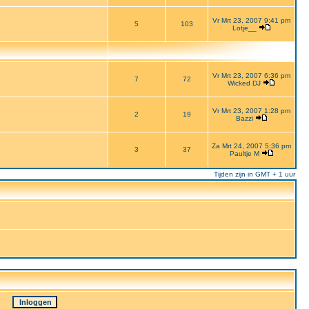
Vr Mrt 23, 2007 9:41 pm
5
103
Lotje__
Vr Mrt 23, 2007 6:36 pm
7
72
Wicked DJ
Vr Mrt 23, 2007 1:28 pm
2
19
Bazzi
Za Mrt 24, 2007 5:36 pm
3
37
Paultje M
Tijden zijn in GMT + 1 uur