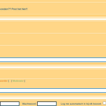
vonden?? Post het hier!!
eerder
] [
Moderator
]
Wachtwoord:
Log me automatisch in bij elk bezoek