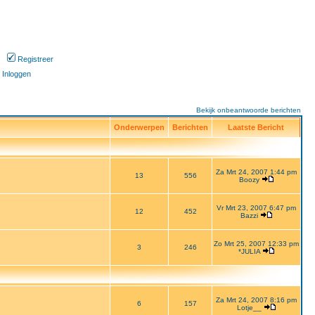
Registreer
Inloggen
Bekijk onbeantwoorde berichten
Onderwerpen
Berichten
Laatste Bericht
Za Mrt 24, 2007 1:44 pm
13
556
Boozy
Vr Mrt 23, 2007 6:47 pm
12
452
Bazzi
Zo Mrt 25, 2007 12:33 pm
3
246
*JULIA
Za Mrt 24, 2007 8:16 pm
6
157
Lotje__