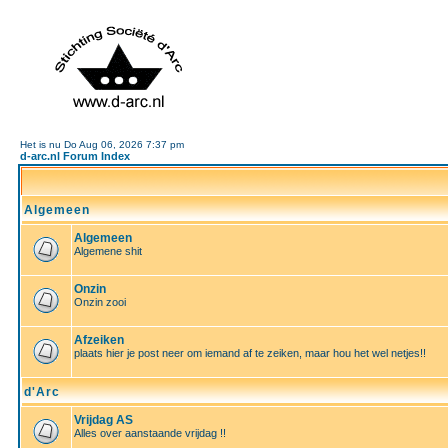
Het is nu Do Aug 06, 2026 7:37 pm
d-arc.nl Forum Index
Algemeen
Algemeen
Algemene shit
Onzin
Onzin zooi
Afzeiken
plaats hier je post neer om iemand af te zeiken, maar hou het wel netjes!!
d'Arc
Vrijdag AS
Alles over aanstaande vrijdag !!