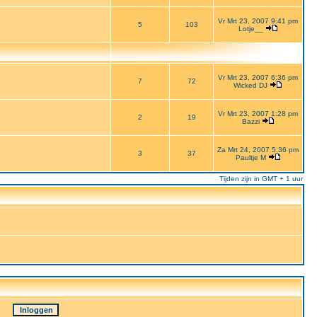
Vr Mrt 23, 2007 9:41 pm
5
103
Lotje__
Vr Mrt 23, 2007 6:36 pm
7
72
Wicked DJ
Vr Mrt 23, 2007 1:28 pm
2
19
Bazzi
Za Mrt 24, 2007 5:36 pm
3
37
Paultje M
Tijden zijn in GMT + 1 uur