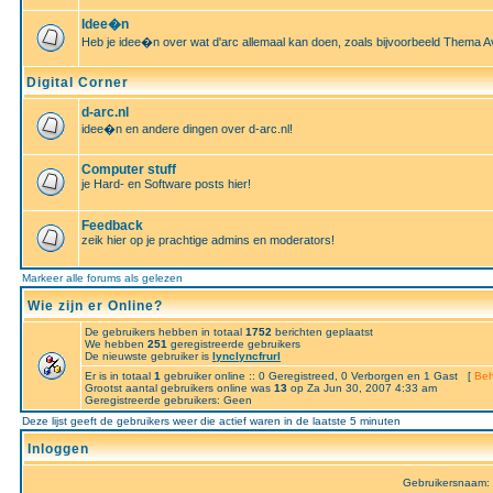
Idee�n
Heb je idee�n over wat d'arc allemaal kan doen, zoals bijvoorbeeld Thema A
Digital Corner
d-arc.nl
idee�n en andere dingen over d-arc.nl!
Computer stuff
je Hard- en Software posts hier!
Feedback
zeik hier op je prachtige admins en moderators!
Markeer alle forums als gelezen
Wie zijn er Online?
De gebruikers hebben in totaal
1752
berichten geplaatst
We hebben
251
geregistreerde gebruikers
De nieuwste gebruiker is
lynclyncfrurl
Er is in totaal
1
gebruiker online :: 0 Geregistreed, 0 Verborgen en 1 Gast [
Beh
Grootst aantal gebruikers online was
13
op Za Jun 30, 2007 4:33 am
Geregistreerde gebruikers: Geen
Deze lijst geeft de gebruikers weer die actief waren in de laatste 5 minuten
Inloggen
Gebruikersnaam: