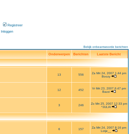
Registreer
Inloggen
Bekijk onbeantwoorde berichten
Onderwerpen
Berichten
Laatste Bericht
Za Mrt 24, 2007 1:44 pm
13
556
Boozy
Vr Mrt 23, 2007 6:47 pm
12
452
Bazzi
Zo Mrt 25, 2007 12:33 pm
3
246
*JULIA
Za Mrt 24, 2007 8:16 pm
6
157
Lotje__