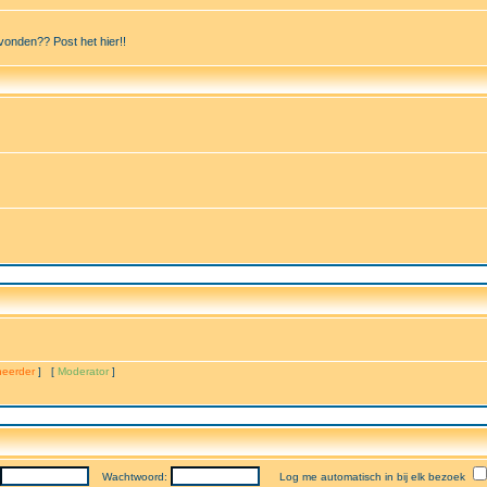
vonden?? Post het hier!!
eerder
] [
Moderator
]
Wachtwoord:
Log me automatisch in bij elk bezoek