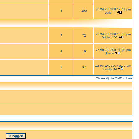
Vr Mrt 23, 2007 9:41 pm
5
103
Lotje__
Vr Mrt 23, 2007 6:36 pm
7
72
Wicked DJ
Vr Mrt 23, 2007 1:28 pm
2
19
Bazzi
Za Mrt 24, 2007 5:36 pm
3
37
Paultje M
Tijden zijn in GMT + 1 uur