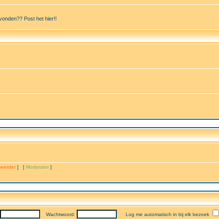
vonden?? Post het hier!!
eerder
] [
Moderator
]
Wachtwoord:
Log me automatisch in bij elk bezoek