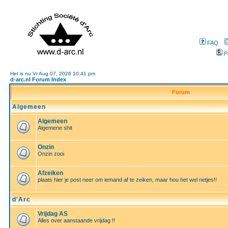
FAQ
P
Het is nu Vr Aug 07, 2026 10:41 pm
d-arc.nl Forum Index
Forum
Algemeen
Algemeen
Algemene shit
Onzin
Onzin zooi
Afzeiken
plaats hier je post neer om iemand af te zeiken, maar hou het wel netjes!!
d'Arc
Vrijdag AS
Alles over aanstaande vrijdag !!