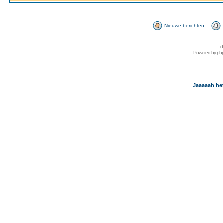
Nieuwe berichten
d
Powered by
ph
Jaaaaah het