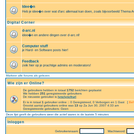
Idee�n
Heb je idee�n over wat d'arc allemaal kan doen, zoals bijvoorbeeld Thema A
Digital Corner
d-arc.nl
idee�n en andere dingen over d-arc.nl!
Computer stuff
je Hard- en Software posts hier!
Feedback
zeik hier op je prachtige admins en moderators!
Markeer alle forums als gelezen
Wie zijn er Online?
De gebruikers hebben in totaal
1752
berichten geplaatst
We hebben
251
geregistreerde gebruikers
De nieuwste gebruiker is
lynclyncfrurl
Er is in totaal
1
gebruiker online :: 0 Geregistreed, 0 Verborgen en 1 Gast [
Beh
Grootst aantal gebruikers online was
13
op Za Jun 30, 2007 4:33 am
Geregistreerde gebruikers: Geen
Deze lijst geeft de gebruikers weer die actief waren in de laatste 5 minuten
Inloggen
Gebruikersnaam:
Wachtwoord: