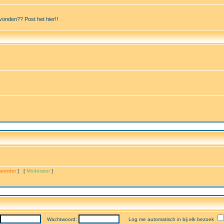
vonden?? Post het hier!!
eerder
] [
Moderator
]
Wachtwoord:
Log me automatisch in bij elk bezoek