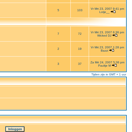
Vr Mrt 23, 2007 9:41 pm
5
103
Lotje__
Vr Mrt 23, 2007 6:36 pm
7
72
Wicked DJ
Vr Mrt 23, 2007 1:28 pm
2
19
Bazzi
Za Mrt 24, 2007 5:36 pm
3
37
Paultje M
Tijden zijn in GMT + 1 uur