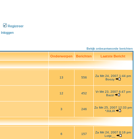
Registreer
Inloggen
Bekijk onbeantwoorde berichten
Onderwerpen
Berichten
Laatste Bericht
Za Mrt 24, 2007 1:44 pm
13
556
Boozy
Vr Mrt 23, 2007 6:47 pm
12
452
Bazzi
Zo Mrt 25, 2007 12:33 pm
3
246
*JULIA
Za Mrt 24, 2007 8:16 pm
6
157
Lotje__