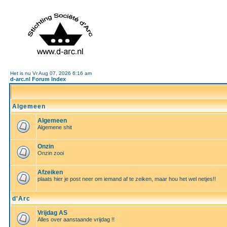
Het is nu Vr Aug 07, 2026 6:16 am
d-arc.nl Forum Index
Algemeen
Algemeen
Algemene shit
Onzin
Onzin zooi
Afzeiken
plaats hier je post neer om iemand af te zeiken, maar hou het wel netjes!!
d'Arc
Vrijdag AS
Alles over aanstaande vrijdag !!