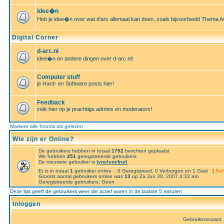
Idee�n
Heb je idee�n over wat d'arc allemaal kan doen, zoals bijvoorbeeld Thema A
Digital Corner
d-arc.nl
idee�n en andere dingen over d-arc.nl!
Computer stuff
je Hard- en Software posts hier!
Feedback
zeik hier op je prachtige admins en moderators!
Markeer alle forums als gelezen
Wie zijn er Online?
De gebruikers hebben in totaal
1752
berichten geplaatst
We hebben
251
geregistreerde gebruikers
De nieuwste gebruiker is
lynclyncfrurl
Er is in totaal
1
gebruiker online :: 0 Geregistreed, 0 Verborgen en 1 Gast [
Beh
Grootst aantal gebruikers online was
13
op Za Jun 30, 2007 4:33 am
Geregistreerde gebruikers: Geen
Deze lijst geeft de gebruikers weer die actief waren in de laatste 5 minuten
Inloggen
Gebruikersnaam: