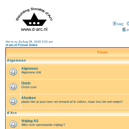
FAQ
P
Het is nu Za Aug 08, 2026 3:02 am
d-arc.nl Forum Index
Forum
Algemeen
Algemeen
Algemene shit
Onzin
Onzin zooi
Afzeiken
plaats hier je post neer om iemand af te zeiken, maar hou het wel netjes!!
d'Arc
Vrijdag AS
Alles over aanstaande vrijdag !!