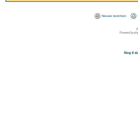
Nieuwe berichten
d
Powered by
ph
Nog 6 da