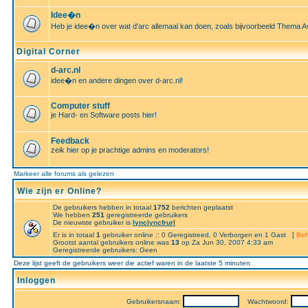
Idee�n
Heb je idee�n over wat d'arc allemaal kan doen, zoals bijvoorbeeld Thema A
Digital Corner
d-arc.nl
idee�n en andere dingen over d-arc.nl!
Computer stuff
je Hard- en Software posts hier!
Feedback
zeik hier op je prachtige admins en moderators!
Markeer alle forums als gelezen
Wie zijn er Online?
De gebruikers hebben in totaal
1752
berichten geplaatst
We hebben
251
geregistreerde gebruikers
De nieuwste gebruiker is
lynclyncfrurl
Er is in totaal
1
gebruiker online :: 0 Geregistreed, 0 Verborgen en 1 Gast [
Beh
Grootst aantal gebruikers online was
13
op Za Jun 30, 2007 4:33 am
Geregistreerde gebruikers: Geen
Deze lijst geeft de gebruikers weer die actief waren in de laatste 5 minuten
Inloggen
Gebruikersnaam:
Wachtwoord: