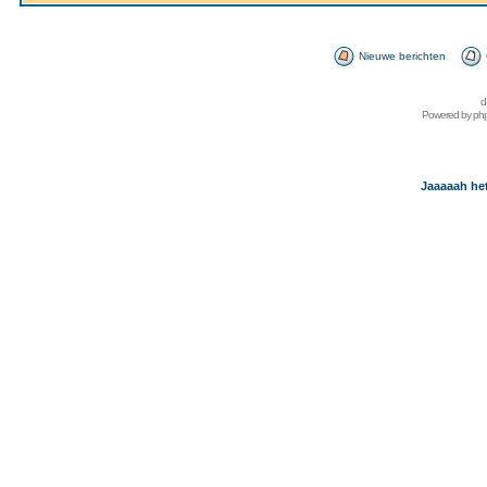
Nieuwe berichten
d
Powered by
ph
Jaaaaah het