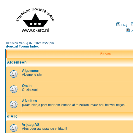
FAQ
P
Het is nu Vr Aug 07, 2026 5:22 pm
d-arc.nl Forum Index
Forum
Algemeen
Algemeen
Algemene shit
Onzin
Onzin zooi
Afzeiken
plaats hier je post neer om iemand af te zeiken, maar hou het wel netjes!!
d'Arc
Vrijdag AS
Alles over aanstaande vrijdag !!