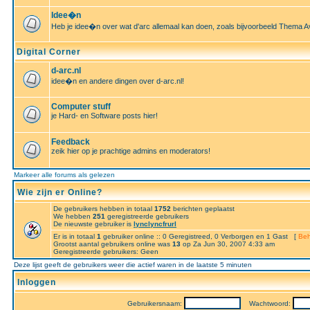
Idee�n
Heb je idee�n over wat d'arc allemaal kan doen, zoals bijvoorbeeld Thema A
Digital Corner
d-arc.nl
idee�n en andere dingen over d-arc.nl!
Computer stuff
je Hard- en Software posts hier!
Feedback
zeik hier op je prachtige admins en moderators!
Markeer alle forums als gelezen
Wie zijn er Online?
De gebruikers hebben in totaal
1752
berichten geplaatst
We hebben
251
geregistreerde gebruikers
De nieuwste gebruiker is
lynclyncfrurl
Er is in totaal
1
gebruiker online :: 0 Geregistreed, 0 Verborgen en 1 Gast [
Beh
Grootst aantal gebruikers online was
13
op Za Jun 30, 2007 4:33 am
Geregistreerde gebruikers: Geen
Deze lijst geeft de gebruikers weer die actief waren in de laatste 5 minuten
Inloggen
Gebruikersnaam:
Wachtwoord: