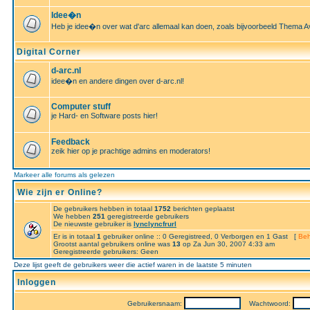
Idee�n
Heb je idee�n over wat d'arc allemaal kan doen, zoals bijvoorbeeld Thema A
Digital Corner
d-arc.nl
idee�n en andere dingen over d-arc.nl!
Computer stuff
je Hard- en Software posts hier!
Feedback
zeik hier op je prachtige admins en moderators!
Markeer alle forums als gelezen
Wie zijn er Online?
De gebruikers hebben in totaal
1752
berichten geplaatst
We hebben
251
geregistreerde gebruikers
De nieuwste gebruiker is
lynclyncfrurl
Er is in totaal
1
gebruiker online :: 0 Geregistreed, 0 Verborgen en 1 Gast [
Beh
Grootst aantal gebruikers online was
13
op Za Jun 30, 2007 4:33 am
Geregistreerde gebruikers: Geen
Deze lijst geeft de gebruikers weer die actief waren in de laatste 5 minuten
Inloggen
Gebruikersnaam:
Wachtwoord: