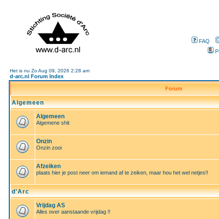
FAQ
P
Het is nu Zo Aug 09, 2026 2:28 am
d-arc.nl Forum Index
Forum
Algemeen
Algemeen
Algemene shit
Onzin
Onzin zooi
Afzeiken
plaats hier je post neer om iemand af te zeiken, maar hou het wel netjes!!
d'Arc
Vrijdag AS
Alles over aanstaande vrijdag !!