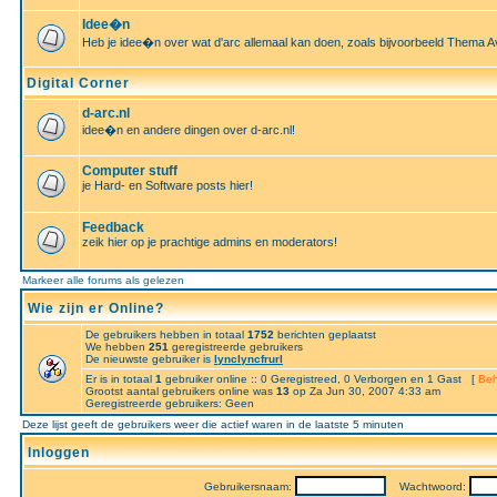
Idee�n
Heb je idee�n over wat d'arc allemaal kan doen, zoals bijvoorbeeld Thema A
Digital Corner
d-arc.nl
idee�n en andere dingen over d-arc.nl!
Computer stuff
je Hard- en Software posts hier!
Feedback
zeik hier op je prachtige admins en moderators!
Markeer alle forums als gelezen
Wie zijn er Online?
De gebruikers hebben in totaal
1752
berichten geplaatst
We hebben
251
geregistreerde gebruikers
De nieuwste gebruiker is
lynclyncfrurl
Er is in totaal
1
gebruiker online :: 0 Geregistreed, 0 Verborgen en 1 Gast [
Beh
Grootst aantal gebruikers online was
13
op Za Jun 30, 2007 4:33 am
Geregistreerde gebruikers: Geen
Deze lijst geeft de gebruikers weer die actief waren in de laatste 5 minuten
Inloggen
Gebruikersnaam:
Wachtwoord: