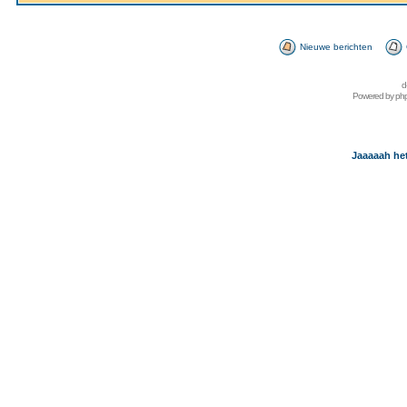
Nieuwe berichten
d
Powered by
ph
Jaaaaah het