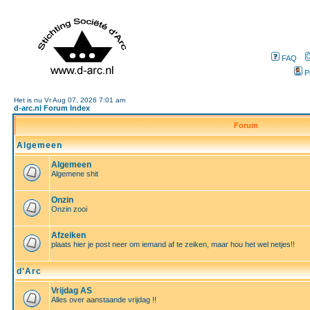
FAQ
P
Het is nu Vr Aug 07, 2026 7:01 am
d-arc.nl Forum Index
Forum
Algemeen
Algemeen
Algemene shit
Onzin
Onzin zooi
Afzeiken
plaats hier je post neer om iemand af te zeiken, maar hou het wel netjes!!
d'Arc
Vrijdag AS
Alles over aanstaande vrijdag !!