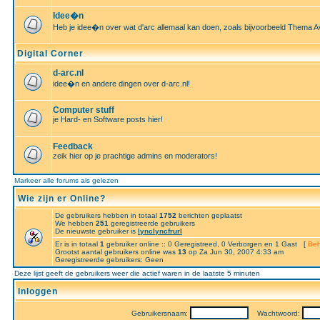
Idee�n
Heb je idee�n over wat d'arc allemaal kan doen, zoals bijvoorbeeld Thema A
Digital Corner
d-arc.nl
idee�n en andere dingen over d-arc.nl!
Computer stuff
je Hard- en Software posts hier!
Feedback
zeik hier op je prachtige admins en moderators!
Markeer alle forums als gelezen
Wie zijn er Online?
De gebruikers hebben in totaal
1752
berichten geplaatst
We hebben
251
geregistreerde gebruikers
De nieuwste gebruiker is
lynclyncfrurl
Er is in totaal
1
gebruiker online :: 0 Geregistreed, 0 Verborgen en 1 Gast [
Beh
Grootst aantal gebruikers online was
13
op Za Jun 30, 2007 4:33 am
Geregistreerde gebruikers: Geen
Deze lijst geeft de gebruikers weer die actief waren in de laatste 5 minuten
Inloggen
Gebruikersnaam:
Wachtwoord: