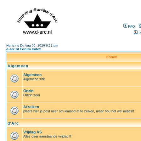
FAQ
P
Het is nu Do Aug 06, 2026 6:21 pm
d-arc.nl Forum Index
Forum
Algemeen
Algemeen
Algemene shit
Onzin
Onzin zooi
Afzeiken
plaats hier je post neer om iemand af te zeiken, maar hou het wel netjes!!
d'Arc
Vrijdag AS
Alles over aanstaande vrijdag !!