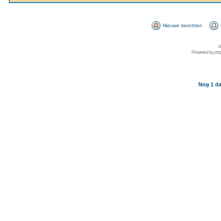
Nieuwe berichten
d
Powered by
ph
Nog 1 da