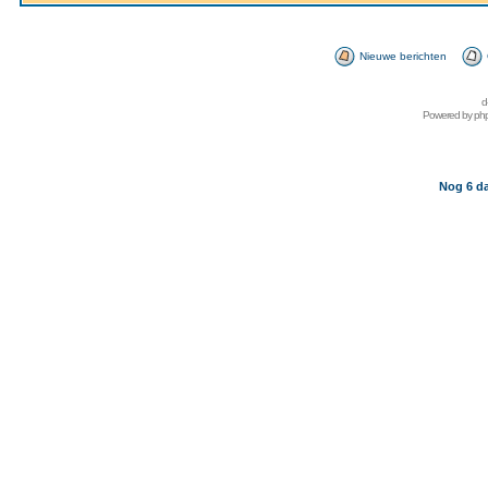
Nieuwe berichten
d
Powered by
ph
Nog 6 da