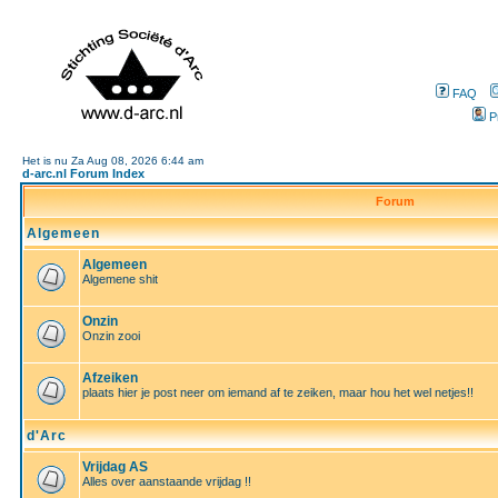
FAQ
P
Het is nu Za Aug 08, 2026 6:44 am
d-arc.nl Forum Index
Forum
Algemeen
Algemeen
Algemene shit
Onzin
Onzin zooi
Afzeiken
plaats hier je post neer om iemand af te zeiken, maar hou het wel netjes!!
d'Arc
Vrijdag AS
Alles over aanstaande vrijdag !!