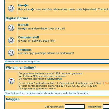
Idee�n
Heb je idee�n over wat d'arc allemaal kan doen, zoals bijvoorbeeld Thema A
Digital Corner
d-arc.nl
idee�n en andere dingen over d-arc.nl!
Computer stuff
je Hard- en Software posts hier!
Feedback
zeik hier op je prachtige admins en moderators!
Markeer alle forums als gelezen
Wie zijn er Online?
De gebruikers hebben in totaal
1752
berichten geplaatst
We hebben
251
geregistreerde gebruikers
De nieuwste gebruiker is
lynclyncfrurl
Er is in totaal
1
gebruiker online :: 0 Geregistreed, 0 Verborgen en 1 Gast [
Beh
Grootst aantal gebruikers online was
13
op Za Jun 30, 2007 4:33 am
Geregistreerde gebruikers: Geen
Deze lijst geeft de gebruikers weer die actief waren in de laatste 5 minuten
Inloggen
Gebruikersnaam:
Wachtwoord: