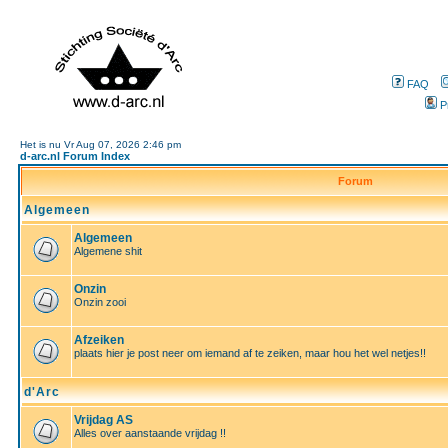
FAQ
P
Het is nu Vr Aug 07, 2026 2:46 pm
d-arc.nl Forum Index
Forum
Algemeen
Algemeen
Algemene shit
Onzin
Onzin zooi
Afzeiken
plaats hier je post neer om iemand af te zeiken, maar hou het wel netjes!!
d'Arc
Vrijdag AS
Alles over aanstaande vrijdag !!