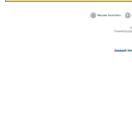
Nieuwe berichten
d
Powered by
ph
Jaaaaah het