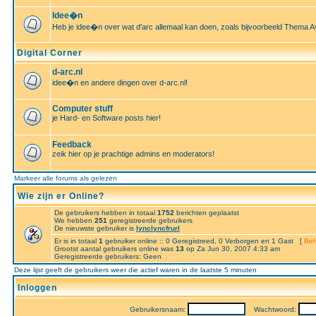
Idee�n
Heb je idee�n over wat d'arc allemaal kan doen, zoals bijvoorbeeld Thema A
Digital Corner
d-arc.nl
idee�n en andere dingen over d-arc.nl!
Computer stuff
je Hard- en Software posts hier!
Feedback
zeik hier op je prachtige admins en moderators!
Markeer alle forums als gelezen
Wie zijn er Online?
De gebruikers hebben in totaal
1752
berichten geplaatst
We hebben
251
geregistreerde gebruikers
De nieuwste gebruiker is
lynclyncfrurl
Er is in totaal
1
gebruiker online :: 0 Geregistreed, 0 Verborgen en 1 Gast [
Beh
Grootst aantal gebruikers online was
13
op Za Jun 30, 2007 4:33 am
Geregistreerde gebruikers: Geen
Deze lijst geeft de gebruikers weer die actief waren in de laatste 5 minuten
Inloggen
Gebruikersnaam:
Wachtwoord: