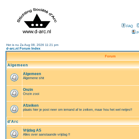
FAQ
P
Het is nu Za Aug 08, 2026 11:21 pm
d-arc.nl Forum Index
Forum
Algemeen
Algemeen
Algemene shit
Onzin
Onzin zooi
Afzeiken
plaats hier je post neer om iemand af te zeiken, maar hou het wel netjes!!
d'Arc
Vrijdag AS
Alles over aanstaande vrijdag !!