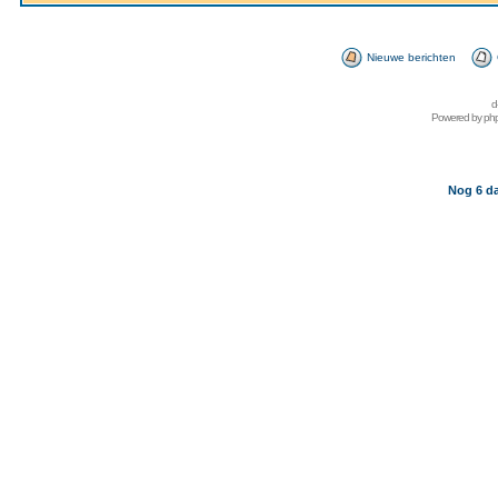
Nieuwe berichten
d
Powered by
ph
Nog 6 da