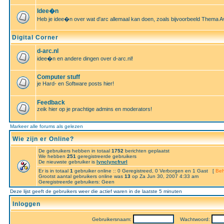
Idee�n
Heb je idee�n over wat d'arc allemaal kan doen, zoals bijvoorbeeld Thema A
Digital Corner
d-arc.nl
idee�n en andere dingen over d-arc.nl!
Computer stuff
je Hard- en Software posts hier!
Feedback
zeik hier op je prachtige admins en moderators!
Markeer alle forums als gelezen
Wie zijn er Online?
De gebruikers hebben in totaal
1752
berichten geplaatst
We hebben
251
geregistreerde gebruikers
De nieuwste gebruiker is
lynclyncfrurl
Er is in totaal
1
gebruiker online :: 0 Geregistreed, 0 Verborgen en 1 Gast [
Beh
Grootst aantal gebruikers online was
13
op Za Jun 30, 2007 4:33 am
Geregistreerde gebruikers: Geen
Deze lijst geeft de gebruikers weer die actief waren in de laatste 5 minuten
Inloggen
Gebruikersnaam:
Wachtwoord: