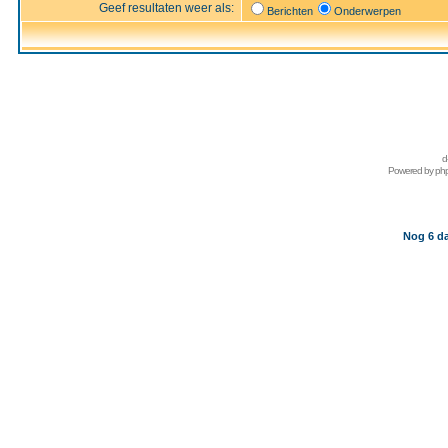
Geef resultaten weer als:
Berichten
Onderwerpen
d
Powered by
ph
Nog 6 da