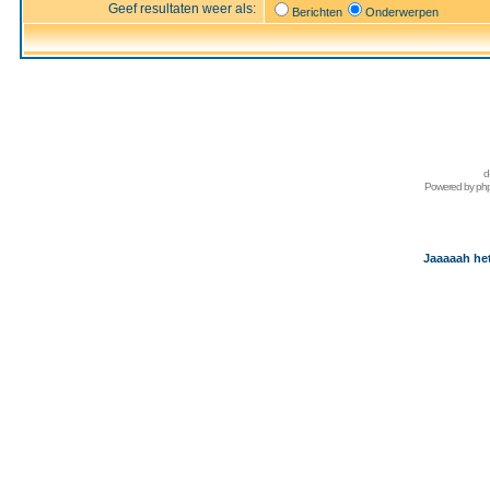
Geef resultaten weer als:
Berichten
Onderwerpen
d
Powered by
ph
Jaaaaah het