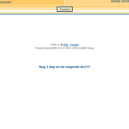
Bekijk eers
rwerpen
d-Arc.nl - �
d'Arc
-
Contact
Powered by
phpBB
2.0.6 © 2001, 2002 phpBB Group
Nog 1 dag tot de volgende Arc!!!!