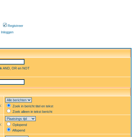
Registreer
Inloggen
uik AND, OR en NOT
n:
Zoek in bericht titel en tekst
Zoek alleen in tekst bericht
p:
Oplopend
Aflopend