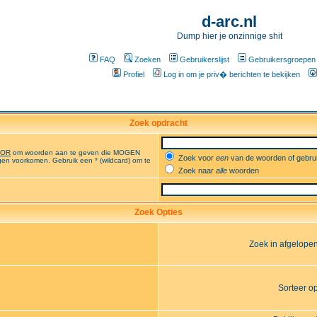
d-arc.nl
Dump hier je onzinnige shit
FAQ
Zoeken
Gebruikerslijst
Gebruikersgroepen
Profiel
Log in om je priv� berichten te bekijken
Zoek opdracht
OR
om woorden aan te geven die MOGEN
Zoek voor
een
van de woorden of gebr
en voorkomen. Gebruik een * (wildcard) om te
Zoek naar
alle
woorden
Zoek Opties
Zoek in afgelope
Sorteer o