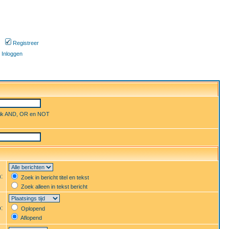
Registreer
Inloggen
uik AND, OR en NOT
n:
Zoek in bericht titel en tekst
Zoek alleen in tekst bericht
p:
Oplopend
Aflopend