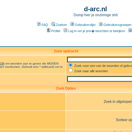
d-arc.nl
Dump hier je onzinnige shit
FAQ
Zoeken
Gebruikerslijst
Gebruikersgroepen
Profiel
Log in om je priv� berichten te bekijken
Zoek opdracht
OR
om woorden aan te geven die MOGEN
Zoek voor
een
van de woorden of gebr
en voorkomen. Gebruik een * (wildcard) om te
Zoek naar
alle
woorden
Zoek Opties
Zoek in afgelope
Sorteer o