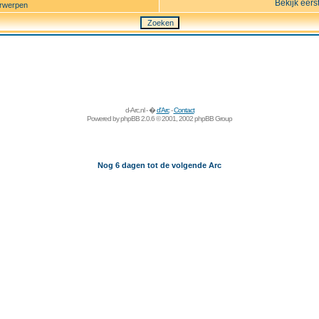
Bekijk eers
rwerpen
d-Arc.nl - �
d'Arc
-
Contact
Powered by
phpBB
2.0.6 © 2001, 2002 phpBB Group
Nog 6 dagen tot de volgende Arc