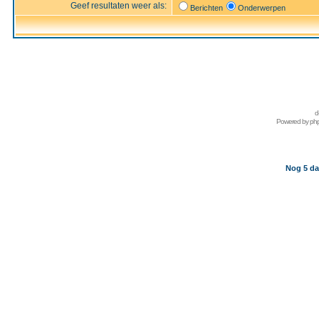
Geef resultaten weer als:
Berichten
Onderwerpen
d
Powered by
ph
Nog 5 da