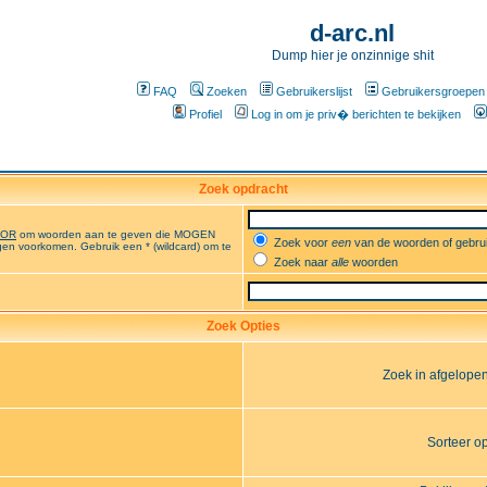
d-arc.nl
Dump hier je onzinnige shit
FAQ
Zoeken
Gebruikerslijst
Gebruikersgroepen
Profiel
Log in om je priv� berichten te bekijken
Zoek opdracht
OR
om woorden aan te geven die MOGEN
Zoek voor
een
van de woorden of gebr
en voorkomen. Gebruik een * (wildcard) om te
Zoek naar
alle
woorden
Zoek Opties
Zoek in afgelope
Sorteer o