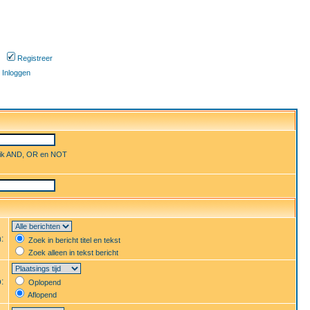
Registreer
Inloggen
uik AND, OR en NOT
n:
Zoek in bericht titel en tekst
Zoek alleen in tekst bericht
p:
Oplopend
Aflopend