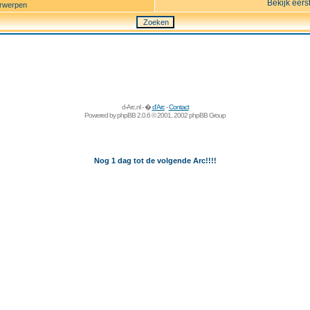
Bekijk eers
rwerpen
d-Arc.nl - �
d'Arc
-
Contact
Powered by
phpBB
2.0.6 © 2001, 2002 phpBB Group
Nog 1 dag tot de volgende Arc!!!!