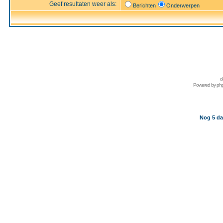
Geef resultaten weer als:
Berichten
Onderwerpen
d
Powered by
ph
Nog 5 da