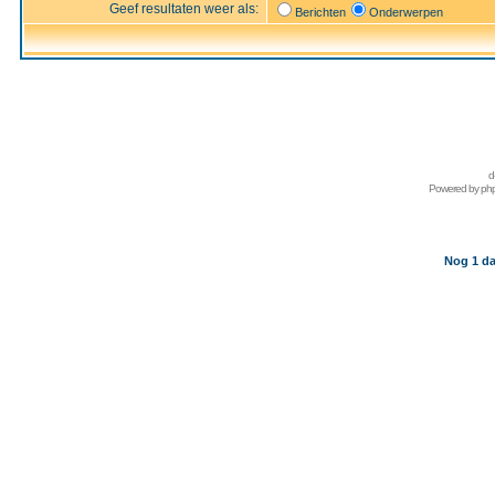
Geef resultaten weer als:
Berichten
Onderwerpen
d
Powered by
ph
Nog 1 da