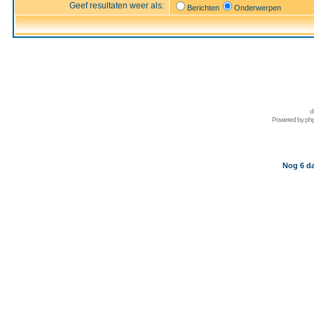
Geef resultaten weer als:
Berichten
Onderwerpen
d
Powered by
ph
Nog 6 da